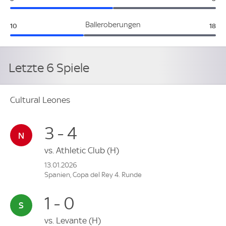
Cultural Leones:
Gra
Balleroberungen
10
18
Letzte 6 Spiele
Cultural Leones
3 - 4
vs.
Athletic Club
(H)
13.01.2026
Spanien, Copa del Rey 4. Runde
1 - 0
vs.
Levante
(H)