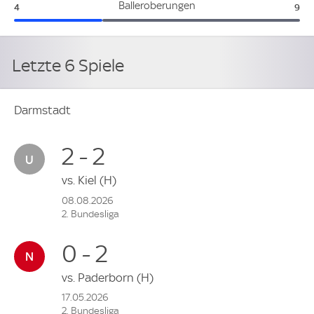
Darmstadt:
Pad
Balleroberungen
4
9
Letzte 6 Spiele
Darmstadt
2 - 2
vs.
Kiel
(H)
08.08.2026
2. Bundesliga
0 - 2
vs.
Paderborn
(H)
17.05.2026
2. Bundesliga