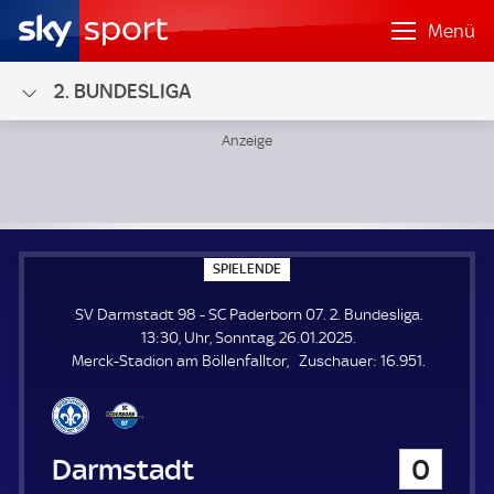
Menü
2. BUNDESLIGA
SV Darmstadt 98 - SC Paderborn 07; 2. Bundesliga
S
SPIELENDE
P
I
SV Darmstadt 98 - SC Paderborn 07. 2. Bundesliga.
E
L
13:30, Uhr, Sonntag, 26.01.2025.
E
Z
Merck-Stadion am Böllenfalltor
Zuschauer:
16.951.
N
D
u
E
s
c
h
SV Darmstadt 98
0
a