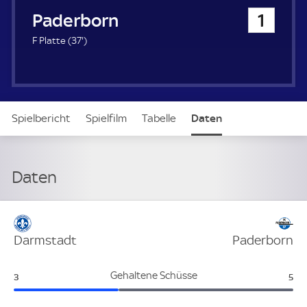
u
SC Paderborn 07
1
e
r
3
F Platte (
37'
)
7
.
m
i
n
Spielbericht
Spielfilm
Tabelle
Daten
u
t
e
Aufstellung
Live
Daten
Verteidigung
Darmstadt
Paderborn
Darmstadt:
Pad
Gehaltene Schüsse
3
5