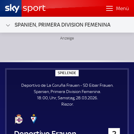
Menü
SPANIEN, PRIMERA DIVISION FEMENINA
Deportivo de La Coruña Frauen - SD Eibar Frauen; Spanien
S
SPIELENDE
P
I
Deportivo de La Coruña Frauen - SD Eibar Frauen.
E
L
Spanien, Primera Division Femenina.
E
18:00, Uhr, Samstag, 28.03.2026.
N
D
Riazor.
E
Deportivo de La Coruña Frauen
2