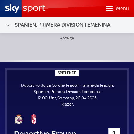
Menü
SPANIEN, PRIMERA DIVISION FEMENINA
Deportivo de La Coruña Frauen - Granada Frauen; Spanien,
S
SPIELENDE
P
I
Deportivo de La Coruña Frauen - Granada Frauen.
E
L
Spanien, Primera Division Femenina.
E
12:00, Uhr, Samstag, 26.04.2025.
N
D
Riazor.
E
Deportivo de La Coruña Frauen
1