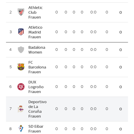
Athletic
2
Club
0
0
0
0
0:0
0
0
Frauen
Atletico
3
Madrid
0
0
0
0
0:0
0
0
Frauen
Badalona
4
0
0
0
0
0:0
0
0
Women
FC
5
Barcelona
0
0
0
0
0:0
0
0
Frauen
DUX
6
Logroño
0
0
0
0
0:0
0
0
Frauen
Deportivo
de La
7
0
0
0
0
0:0
0
0
Coruña
Frauen
SD Eibar
8
0
0
0
0
0:0
0
0
Frauen