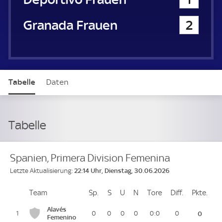
Granada Frauen
2
Tabelle
Daten
Tabelle
Spanien, Primera Division Femenina
22:14 Uhr, Dienstag, 30.06.2026
Letzte Aktualisierung:
Team
Team
Sp.
Spiele
S
Siege
U
Unentschieden
N
Niederlagen
Tore
Tore
Diff.
Differenz
Pkte.
Pun
Platz
Alavés
1
0
0
0
0
0:0
0
0
Femenino