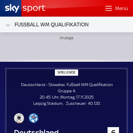
Menü
FUSSBALL WM QUALIFIKATION
Deutschland - Slowakei; Fußball WM Qualifikation Gruppe 
S
SPIELENDE
P
I
Deutschland - Slowakei. Fußball WM Qualifikation
E
L
Gruppe A.
E
20:45, Uhr, Montag, 17.11.2025.
N
D
Z
Leipzig Stadium
Zuschauer:
40.120.
E
u
s
c
h
Deutschland
6