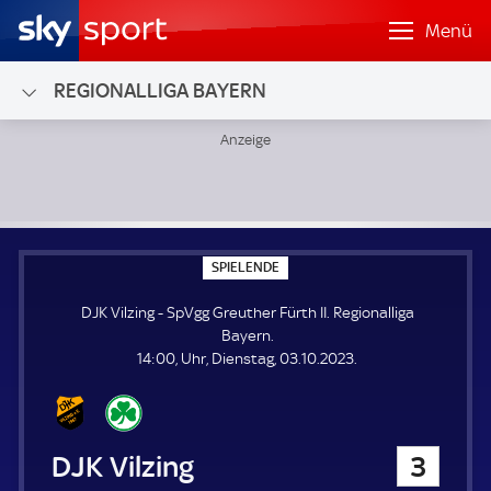
Menü
REGIONALLIGA BAYERN
DJK Vilzing - SpVgg Greuther Fürth II; Regionalliga Bayern
S
SPIELENDE
P
I
DJK Vilzing - SpVgg Greuther Fürth II. Regionalliga
E
L
Bayern.
E
14:00, Uhr, Dienstag, 03.10.2023.
N
D
E
DJK Vilzing
3