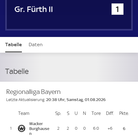
SpVgg Greuther Fürth II
1
Tabelle
Daten
Tabelle
Regionalliga Bayern
20:38 Uhr, Samstag, 01.08.2026
Letzte Aktualisierung:
Team
Team
Sp.
Spiele
S
Siege
U
Unentschieden
N
Niederlagen
Tore
Tore
Diff.
Differenz
Pkte.
Pun
Platz
Wacker
1
Burghause
2
2
0
0
6:0
+6
6
n