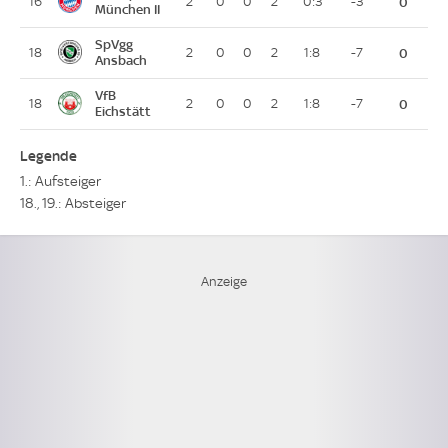
16
2
0
0
2
0:3
-3
0
München II
SpVgg
18
2
0
0
2
1:8
-7
0
Ansbach
VfB
18
2
0
0
2
1:8
-7
0
Eichstätt
Legende
1.: Aufsteiger
18., 19.: Absteiger