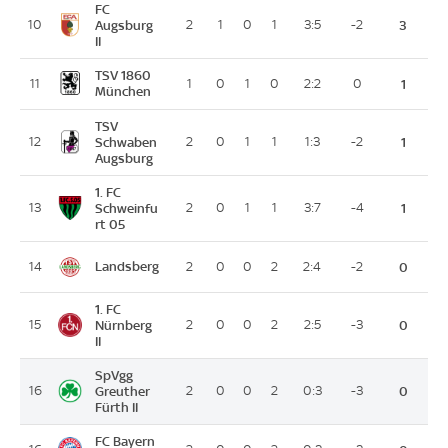
FC
10
Augsburg
2
1
0
1
3:5
-2
3
II
TSV 1860
11
1
0
1
0
2:2
0
1
München
TSV
12
Schwaben
2
0
1
1
1:3
-2
1
Augsburg
1. FC
13
Schweinfu
2
0
1
1
3:7
-4
1
rt 05
Landsberg
14
2
0
0
2
2:4
-2
0
1. FC
15
Nürnberg
2
0
0
2
2:5
-3
0
II
SpVgg
16
Greuther
2
0
0
2
0:3
-3
0
Fürth II
FC Bayern