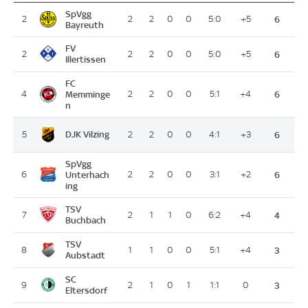
SpVgg
2
2
2
0
0
5:0
+5
6
Bayreuth
FV
2
2
2
0
0
5:0
+5
6
Illertissen
FC
4
Memminge
2
2
0
0
5:1
+4
6
n
DJK Vilzing
5
2
2
0
0
4:1
+3
6
SpVgg
6
Unterhach
2
2
0
0
3:1
+2
6
ing
TSV
7
2
1
1
0
6:2
+4
4
Buchbach
TSV
8
1
1
0
0
5:1
+4
3
Aubstadt
SC
9
2
1
0
1
1:1
0
3
Eltersdorf