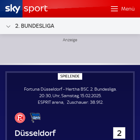
Menü
2. BUNDESLIGA
Fortuna Düsseldorf - Hertha BSC; 2. Bundesliga
S
SPIELENDE
P
I
Fortuna Düsseldorf - Hertha BSC. 2. Bundesliga.
E
L
20:30, Uhr, Samstag, 15.02.2025.
E
Z
ESPRIT arena
Zuschauer:
38.912.
N
D
u
E
s
c
h
Fortuna Düsseldorf
2
a