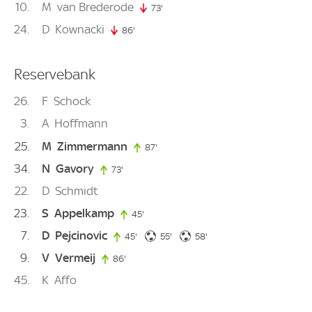
10
M
van Brederode
73'
73. minute
24
D
Kownacki
86'
86. minute
Reservebank
26
F
Schock
3
A
Hoffmann
25
M
Zimmermann
87'
87. minute
34
N
Gavory
73'
73. minute
22
D
Schmidt
23
S
Appelkamp
45'
45. minute
7
D
Pejcinovic
55. minute
58. minute
45'
45. minute
55'
58'
9
V
Vermeij
86'
86. minute
45
K
Affo