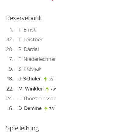
Reservebank
1
T
Ernst
37
T
Leistner
20
P
Dárdai
7
F
Niederlechner
9
S
Prevljak
18
J
Schuler
69'
69. minute
22
M
Winkler
78'
78. minute
24
J
Thorsteinsson
6
D
Demme
78'
78. minute
Spielleitung