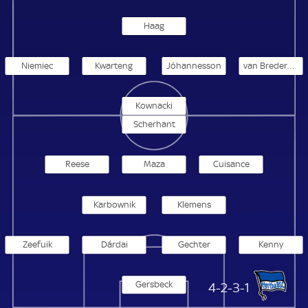
Haag
Niemiec
Kwarteng
Jóhannesson
van Brederode
Kownacki
Scherhant
Reese
Maza
Cuisance
Karbownik
Klemens
Zeefuik
Dárdai
Gechter
Kenny
Gersbeck
Hertha BSC
4-2-3-1