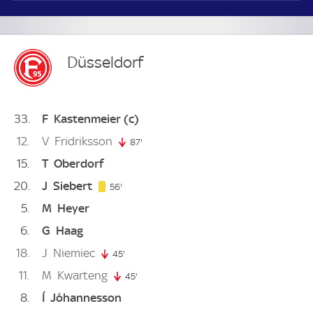
Düsseldorf
33
F
Kastenmeier
(c)
12
V
Fridriksson
87'
87. minute
15
T
Oberdorf
20
J
Siebert
56. minute
56'
5
M
Heyer
6
G
Haag
18
J
Niemiec
45'
45. minute
11
M
Kwarteng
45'
45. minute
8
Í
Jóhannesson