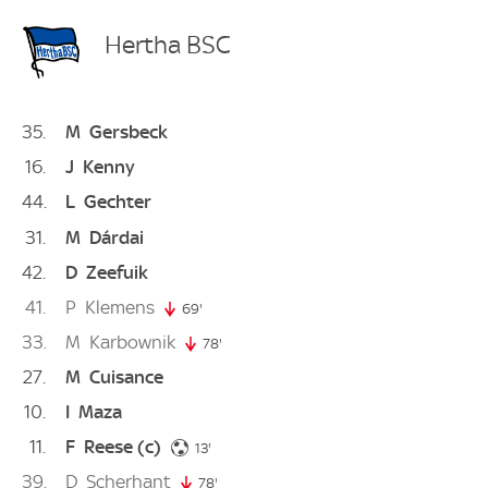
Hertha BSC
35
M
Gersbeck
16
J
Kenny
44
L
Gechter
31
M
Dárdai
42
D
Zeefuik
41
P
Klemens
69'
69. minute
33
M
Karbownik
78'
78. minute
27
M
Cuisance
10
I
Maza
11
F
Reese
(c)
13. minute
13'
39
D
Scherhant
78'
78. minute