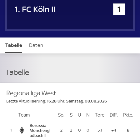
1. FC Köln II
1
Tabelle
Daten
Tabelle
Regionalliga West
16:28 Uhr, Samstag, 08.08.2026
Letzte Aktualisierung:
Team
Team
Sp.
Spiele
S
Siege
U
Unentschieden
N
Niederlagen
Tore
Tore
Diff.
Differenz
Pkte.
Pu
Platz
Borussia
1
Mönchengl
2
2
0
0
5:1
+4
6
adbach II