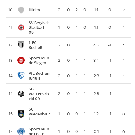
Hilden
10
2
0
2
0
1:1
0
2
SV Bergisch
11
Gladbach
1
0
1
0
1:1
0
1
09
1. FC
12
2
0
1
1
4:5
-1
1
Bocholt
Sportfreun
13
2
0
1
1
3:4
-1
1
de Siegen
VfL Bochum
14
2
0
1
1
2:3
-1
1
1848 II
SG
14
Wattensch
2
0
1
1
2:3
-1
1
eid 09
SC
16
Wiedenbrüc
1
0
0
1
1:2
-1
0
k
Sportfreun
17
1
0
0
1
0:1
-1
0
de Lotte