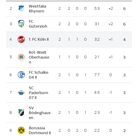
Westfalia
2
2
2
0
0
5:3
+2
6
Rhynern
FC
3
2
2
0
0
3:1
+2
6
Gütersloh
1. FC Köln II
4
2
1
1
0
3:2
+1
4
Rot-Weiß
5
Oberhause
1
1
0
0
2:1
+1
3
n
FC Schalke
6
2
1
0
1
7:7
0
3
04 II
SC
7
Paderborn
2
1
0
1
4:5
-1
3
07 II
SV
8
Rödinghaus
2
1
0
1
2:3
-1
3
en
Borussia
9
2
0
2
0
2:2
0
2
Dortmund II