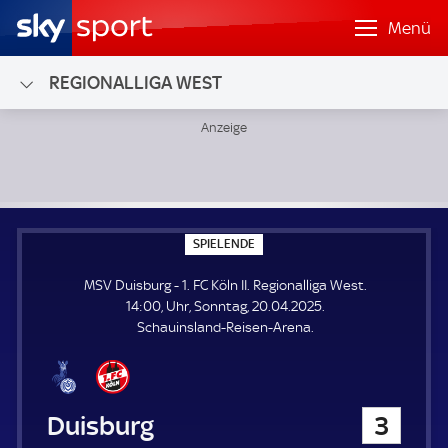
Menü
REGIONALLIGA WEST
MSV Duisburg - 1. FC Köln II; Regionalliga West
S
SPIELENDE
P
I
MSV Duisburg - 1. FC Köln II. Regionalliga West.
E
L
14:00, Uhr, Sonntag, 20.04.2025.
E
Schauinsland-Reisen-Arena.
N
D
E
MSV Duisburg
3