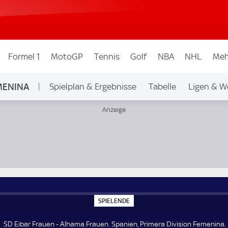
Formel 1
MotoGP
Tennis
Golf
NBA
NHL
Meh
EMENINA
Spielplan & Ergebnisse
Tabelle
Ligen & W
on Femenina
S
SPIELENDE
P
I
E
SD Eibar Frauen - Alhama Frauen. Spanien, Primera Division Femenina.