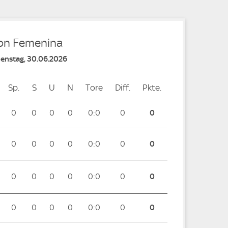
ion Femenina
Dienstag, 30.06.2026
Sp.
Spiele
S
Siege
U
Unentschieden
N
Niederlagen
Tore
Tore
Diff.
Differenz
Pkte.
Punkte
0
0
0
0
0:0
0
0
0
0
0
0
0:0
0
0
0
0
0
0
0:0
0
0
0
0
0
0
0:0
0
0