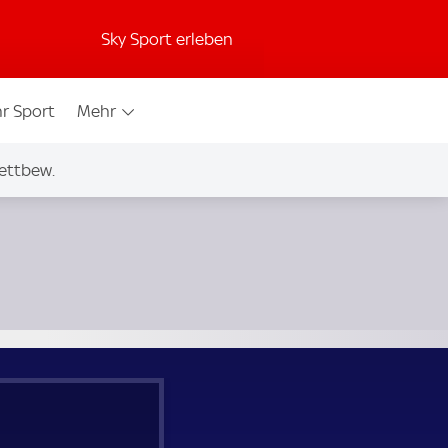
Sky Sport erleben
r Sport
Mehr
ettbew.