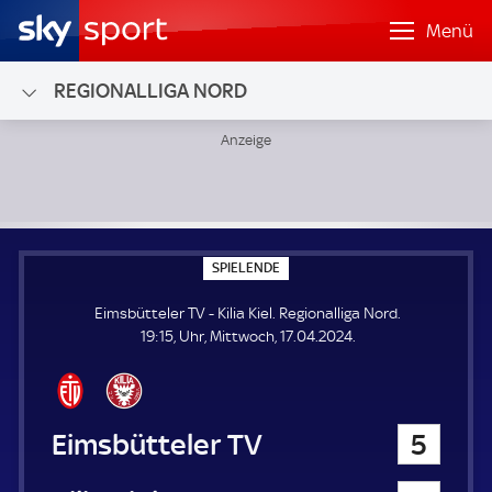
Menü
REGIONALLIGA NORD
Eimsbütteler TV - Kilia Kiel; Regionalliga Nord
S
SPIELENDE
P
I
Eimsbütteler TV - Kilia Kiel. Regionalliga Nord.
E
L
19:15, Uhr, Mittwoch, 17.04.2024.
E
N
D
E
Eimsbütteler TV
5