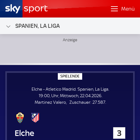
Menü
SPANIEN, LA LIGA
Elche - Atletico Madrid; Spanien, La Liga
S
SPIELENDE
P
I
Elche - Atletico Madrid. Spanien, La Liga.
E
L
19:00, Uhr, Mittwoch, 22.04.2026.
E
Z
Martinez Valero
Zuschauer:
27.587.
N
D
u
E
s
c
h
Elche
3
a