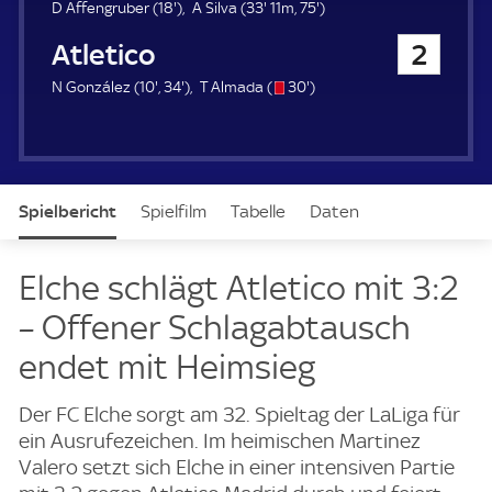
u
1
3
7
D Affengruber (
18'
)
A Silva (
33'
11m,
75'
)
e
8
3
5
Atletico Madrid
2
r
.
.
.
m
m
m
1
3
s
3
N González (
10'
,
34'
)
T Almada (
30'
)
i
i
i
0
4
/
0
n
n
n
.
.
o
.
u
u
u
m
m
m
t
t
t
i
i
i
e
e
e
n
n
n
Spielbericht
Spielfilm
Tabelle
Daten
u
u
u
t
t
t
e
e
e
Aufstellung
Live
Elche schlägt Atletico mit 3:2
– Offener Schlagabtausch
endet mit Heimsieg
Der FC Elche sorgt am 32. Spieltag der LaLiga für
ein Ausrufezeichen. Im heimischen Martinez
Valero setzt sich Elche in einer intensiven Partie