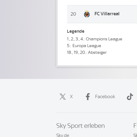
FC Villarreal
20
Legende
1., 2., 3., 4.: Champions League
5.: Europa League
18., 19., 20.: Absteiger
X
Facebook
Sky Sport erleben
F
Sky.de
S