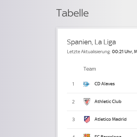
Tabelle
Spanien, La Liga
Letzte Aktualisierung:
00:21 Uhr, 
Team
Team
Platz
CD Alaves
1
Athletic Club
2
Atletico Madrid
3
FC Barcelona