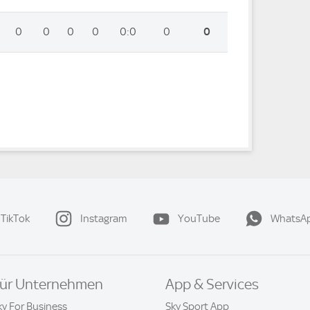
0
0
0
0
0:0
0
0
TikTok
Instagram
YouTube
WhatsA
ür Unternehmen
App & Services
ky For Business
Sky Sport App