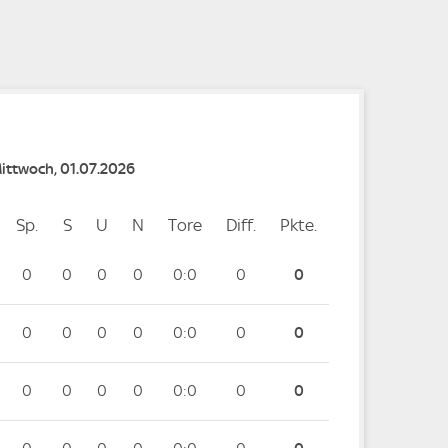
e
Mittwoch, 01.07.2026
Sp.
Spiele
S
Siege
U
Unentschieden
N
Niederlagen
Tore
Tore
Diff.
Differenz
Pkte.
Punkte
0
0
0
0
0:0
0
0
0
0
0
0
0:0
0
0
0
0
0
0
0:0
0
0