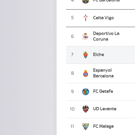
4
5
Celta Vigo
Deportivo La
6
Coruna
Elche
7
Espanyol
8
Barcelona
FC Getafe
9
UD Levante
10
FC Malaga
11