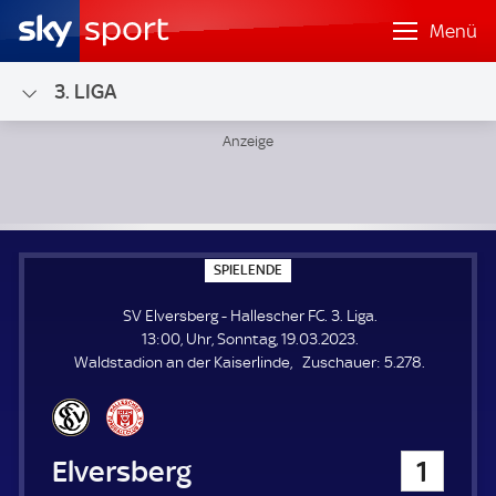
Menü
3. LIGA
SV Elversberg - Hallescher FC; 3. Liga
S
SPIELENDE
P
I
SV Elversberg - Hallescher FC. 3. Liga.
E
L
13:00, Uhr, Sonntag, 19.03.2023.
E
Z
Waldstadion an der Kaiserlinde
Zuschauer:
5.278.
N
D
u
E
s
c
h
SV Elversberg
1
a