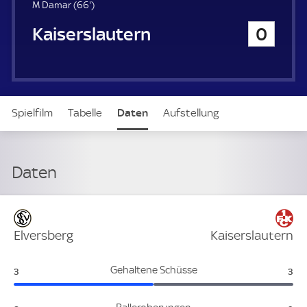
u
6
M Damar (
66'
)
e
6
1. FC Kaiserslautern
0
r
.
m
i
n
u
t
Spielfilm
Tabelle
Daten
Aufstellung
e
Live
Daten
Verteidigung
Elversberg
Kaiserslautern
Elversberg:
Kai
Gehaltene Schüsse
3
3