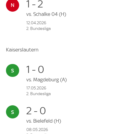
1 - 2
vs.
Schalke 04
(H)
12.04.2026
2. Bundesliga
Kaiserslautern
1 - 0
vs.
Magdeburg
(A)
17.05.2026
2. Bundesliga
2 - 0
vs.
Bielefeld
(H)
08.05.2026