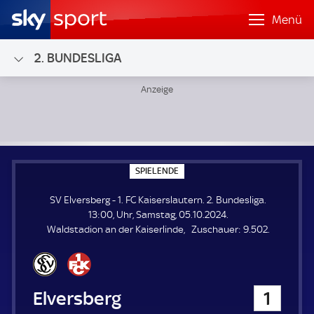
Menü
2. BUNDESLIGA
SV Elversberg - 1. FC Kaiserslautern; 2. Bundesliga
S
SPIELENDE
P
I
SV Elversberg - 1. FC Kaiserslautern. 2. Bundesliga.
E
L
13:00, Uhr, Samstag, 05.10.2024.
E
Z
Waldstadion an der Kaiserlinde
Zuschauer:
9.502.
N
D
u
E
s
c
h
SV Elversberg
1
a