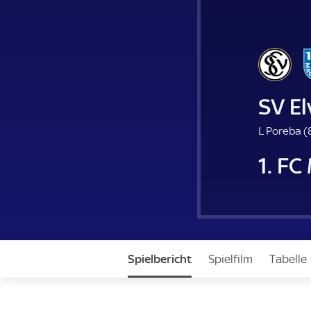
SV E
L Poreba (
1. F
Spielbericht
Spielfilm
Tabelle