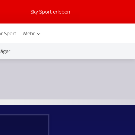
Sky Sport erleben
r Sport
Mehr
jäger