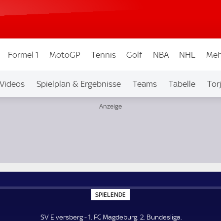
Formel 1
MotoGP
Tennis
Golf
NBA
NHL
Meh
Videos
Spielplan & Ergebnisse
Teams
Tabelle
Tor
bew.
Auf Sky
S
SPIELENDE
P
I
E
SV Elversberg - 1. FC Magdeburg. 2. Bundesliga.