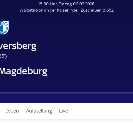
L
18:30, Uhr, Freitag, 06.03.2026.
E
Z
Waldstadion an der Kaiserlinde
Zuschauer:
8.652.
N
D
u
E
s
c
h
a
lversberg
u
e
8
85'
)
r
5
C Magdeburg
.
m
i
n
u
t
e
Daten
Aufstellung
Live