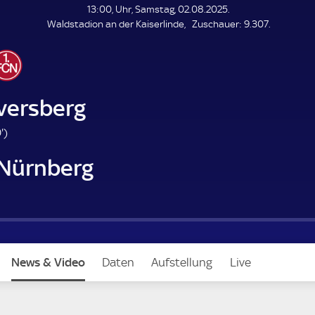
L
13:00, Uhr, Samstag, 02.08.2025.
E
Z
Waldstadion an der Kaiserlinde
Zuschauer:
9.307.
N
D
u
E
s
c
h
a
lversberg
u
e
9
'
)
r
0
 Nürnberg
.
m
i
n
u
t
e
News & Video
Daten
Aufstellung
Live