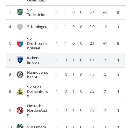
SV
3
1
1
0
0
6:4
+2
3
Todesfelde
Schöningen
4
1
1
0
0
2:0
+2
3
SV
5
Drochterse
1
1
0
0
2:1
+1
3
n/Assel
Kickers
6
1
0
1
0
4:4
0
1
Emden
Hannoversc
6
1
0
1
0
4:4
0
1
her SC
SV Atlas
8
Delmenhors
1
0
1
0
2:2
0
1
t
Eintracht
8
Nordersted
1
0
1
0
2:2
0
1
t
VfB Lübeck
10
1
0
1
0
1:1
0
1