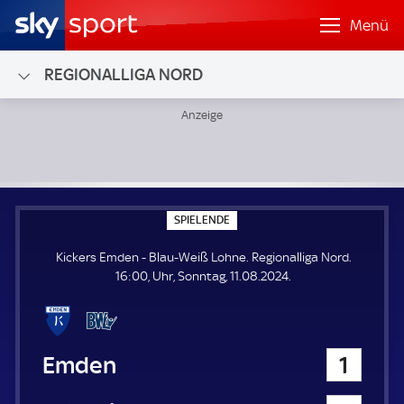
Menü
REGIONALLIGA NORD
Kickers Emden - Blau-Weiß Lohne; Regionalliga Nord
S
SPIELENDE
P
I
Kickers Emden - Blau-Weiß Lohne. Regionalliga Nord.
E
L
16:00, Uhr, Sonntag, 11.08.2024.
E
N
D
E
Kickers Emden
1