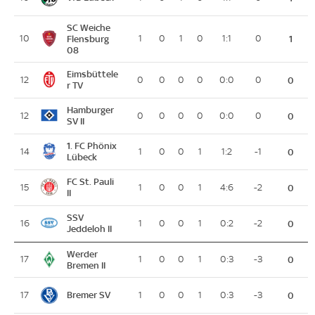
SC Weiche
10
Flensburg
1
0
1
0
1:1
0
1
08
Eimsbüttele
12
0
0
0
0
0:0
0
0
r TV
Hamburger
12
0
0
0
0
0:0
0
0
SV II
1. FC Phönix
14
1
0
0
1
1:2
-1
0
Lübeck
FC St. Pauli
15
1
0
0
1
4:6
-2
0
II
SSV
16
1
0
0
1
0:2
-2
0
Jeddeloh II
Werder
17
1
0
0
1
0:3
-3
0
Bremen II
Bremer SV
17
1
0
0
1
0:3
-3
0