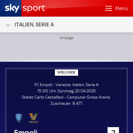
Menü
ITALIEN, SERIE A
FC Empoli - Venezia; Italien, Serie A
S
SPIELENDE
P
I
FC Empoli - Venezia. Italien, Serie A.
E
L
15:00, Uhr, Sonntag, 20.04.2025.
E
Stadio Carlo Castellani – Computer Gross Arena
N
D
Z
Zuschauer:
8.477.
E
u
s
c
h
FC Empoli
2