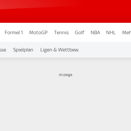
Formel 1
MotoGP
Tennis
Golf
NBA
NHL
Meh
sse
Spielplan
Ligen & Wettbew.