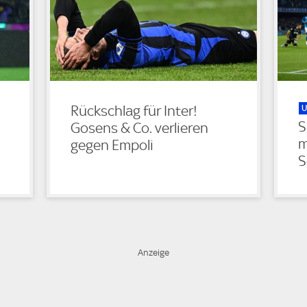
U
Rückschlag für Inter!
S
Gosens & Co. verlieren
m
gegen Empoli
S