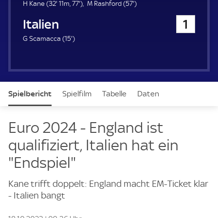
u
3
7
5
H Kane (
32'
11m,
77'
)
M Rashford (
57'
)
e
2
7
7
Italien
1
r
.
.
.
m
m
m
1
G Scamacca (
15'
)
i
i
i
5
n
n
n
.
u
u
u
m
t
t
t
i
e
e
e
n
Spielbericht
Spielfilm
Tabelle
Daten
u
t
e
Aufstellung
Euro 2024 - England ist
qualifiziert, Italien hat ein
"Endspiel"
Kane trifft doppelt: England macht EM-Ticket klar
- Italien bangt