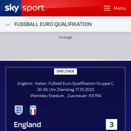
Menü
FUSSBALL EURO QUALIFIKATION
England - Italien; Fußball Euro Qualifikation Gruppe C
S
SPIELENDE
P
I
England - Italien. Fußball Euro Qualifikation Gruppe C.
E
L
20:45, Uhr, Dienstag, 17.10.2023.
E
Z
Wembley Stadium
Zuschauer:
83.194.
N
D
u
E
s
c
h
England
3
a