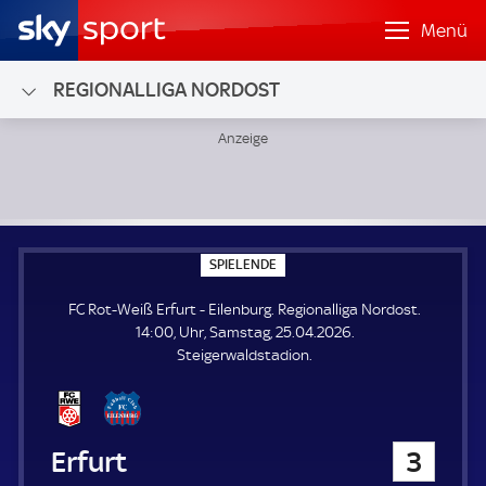
Menü
REGIONALLIGA NORDOST
FC Rot-Weiß Erfurt - Eilenburg; Regionalliga Nordost
S
SPIELENDE
P
I
FC Rot-Weiß Erfurt - Eilenburg. Regionalliga Nordost.
E
L
14:00, Uhr, Samstag, 25.04.2026.
E
Steigerwaldstadion.
N
D
E
FC Rot-Weiß Erfurt
3