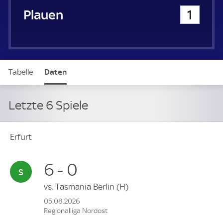
VFC Plauen
1
Tabelle
Daten
Letzte 6 Spiele
Erfurt
6 - 0
vs.
Tasmania Berlin
(H)
05.08.2026
Regionalliga Nordost