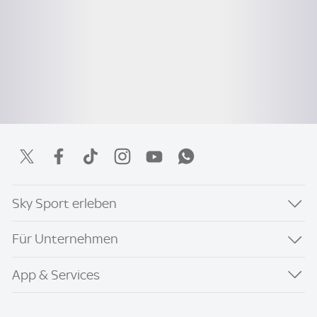
Sky Sport erleben
Für Unternehmen
App & Services