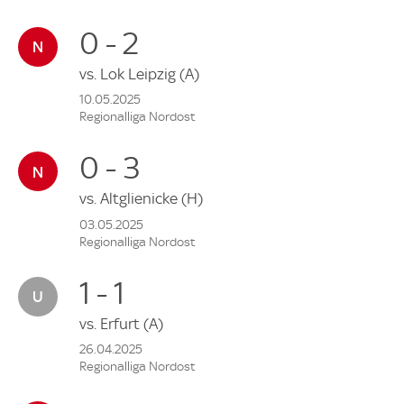
0 - 2
vs.
Lok Leipzig
(A)
10.05.2025
Regionalliga Nordost
0 - 3
vs.
Altglienicke
(H)
03.05.2025
Regionalliga Nordost
1 - 1
vs.
Erfurt
(A)
26.04.2025
Regionalliga Nordost