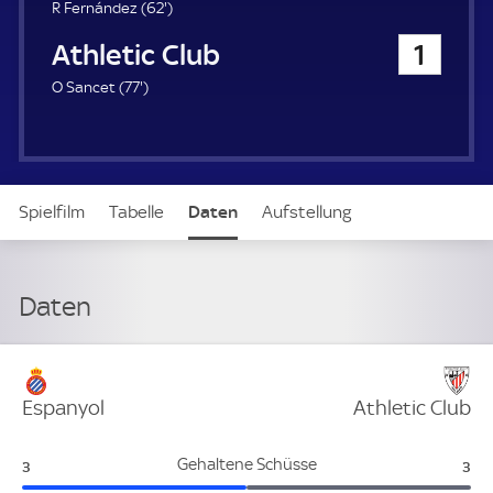
u
6
R Fernández (
62'
)
e
2
Athletic Club
1
r
.
m
7
O Sancet (
77'
)
i
7
n
.
u
m
t
i
e
n
Spielfilm
Tabelle
Daten
Aufstellung
u
t
e
Daten
Verteidigung
Espanyol
Athletic Club
Espanyol:
Ath
Gehaltene Schüsse
3
3