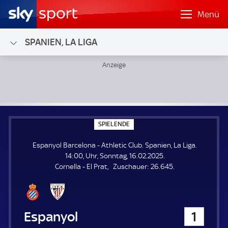
Menü
SPANIEN, LA LIGA
Espanyol Barcelona - Athletic Club; Spanien, La Liga
S
SPIELENDE
P
I
Espanyol Barcelona - Athletic Club. Spanien, La Liga.
E
L
14:00, Uhr, Sonntag, 16.02.2025.
E
Z
Cornella - El Prat
Zuschauer:
26.645.
N
D
u
E
s
c
h
Espanyol Barcelona
1
a