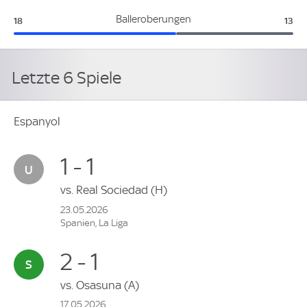
Espanyol:
Athl
Balleroberungen
18
13
Letzte 6 Spiele
Espanyol
1 - 1
vs.
Real Sociedad
(H)
23.05.2026
Spanien, La Liga
2 - 1
vs.
Osasuna
(A)
17.05.2026