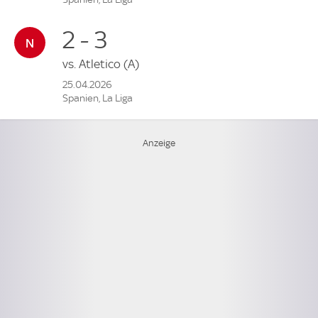
2 - 3
vs.
Atletico
(A)
25.04.2026
Spanien, La Liga