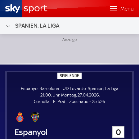
Menü
SPANIEN, LA LIGA
Espanyol Barcelona - UD Levante; Spanien, La Liga
S
SPIELENDE
P
I
Espanyol Barcelona - UD Levante. Spanien, La Liga.
E
L
21:00, Uhr, Montag, 27.04.2026.
E
Z
Cornella - El Prat
Zuschauer:
25.526.
N
D
u
E
s
c
h
Espanyol Barcelona
0
a