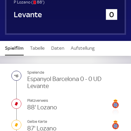
u
s
8
P Lozano (
88'
)
e
/
8
UD Levante
0
r
o
.
m
i
n
u
t
Spielfilm
Tabelle
Daten
Aufstellung
e
Spielende
Espanyol Barcelona 0 - 0 UD
Levante
Platzverweis
88' Lozano
Gelbe Karte
87' Lozano