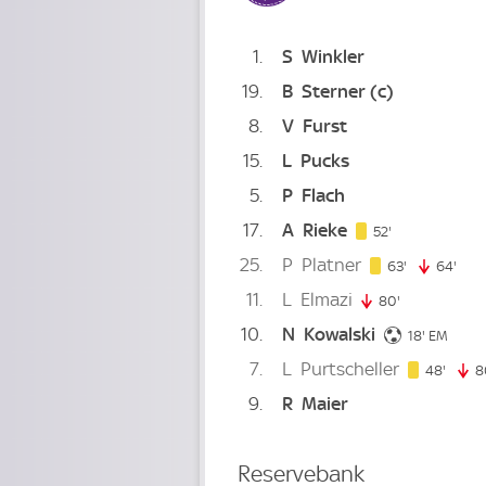
1
S
Winkler
19
B
Sterner
(c)
8
V
Furst
15
L
Pucks
5
P
Flach
17
A
Rieke
52. minute
52'
25
P
Platner
63. minute
63'
64'
64. 
11
L
Elmazi
80'
80. minute
10
N
Kowalski
18. minut
18'
EM
7
L
Purtscheller
48. m
48'
8
9
R
Maier
Reservebank