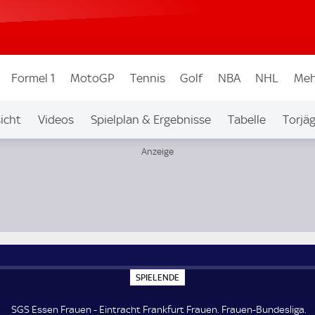
Formel 1
MotoGP
Tennis
Golf
NBA
NHL
Meh
icht
Videos
Spielplan & Ergebnisse
Tabelle
Torjä
ndesliga
S
SPIELENDE
P
I
E
SGS Essen Frauen - Eintracht Frankfurt Frauen. Frauen-Bundesliga.