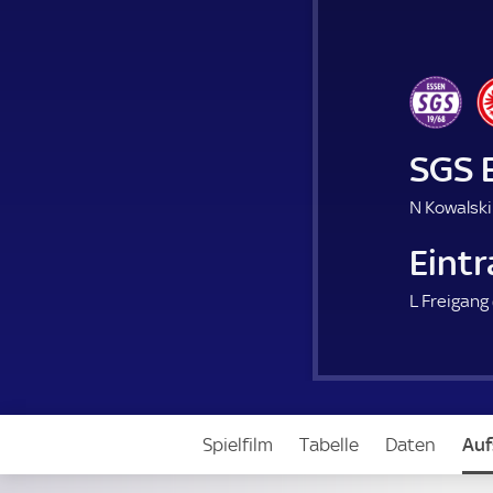
SGS 
N Kowalski
Eintr
L Freigang 
Spielfilm
Tabelle
Daten
Auf