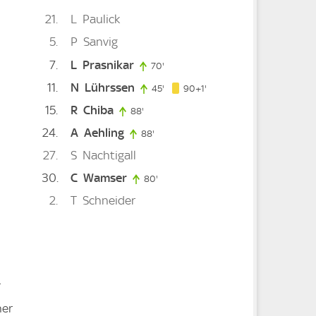
21
L
Paulick
5
P
Sanvig
7
L
Prasnikar
te
70'
70. minute
11
N
Lührssen
91. minute
45'
45. minute
90+1'
15
R
Chiba
88'
88. minute
24
A
Aehling
88'
88. minute
27
S
Nachtigall
30
C
Wamser
ute
80'
80. minute
2
T
Schneider
r
her