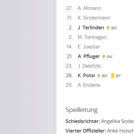
27
A
Allmann
31
K
Sindermann
2
J
Terlinden
80'
80. minu
3
M
Tenhagen
14
E
Joester
21
A
Pfluger
64'
64. minute
23
J
Debitzki
28
K
Potsi
81. min
80'
80. minute
81'
29
A
Enderle
Spielleitung
Schiedsrichter:
Angelika Sode
Vierter Offizieller:
Anke Holsc