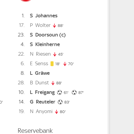
1
S
Johannes
17
P
Wolter
88'
88. minute
23
S
Doorsoun
(c)
4
S
Kleinherne
22
N
Riesen
45'
45. minute
6
E
Senss
18. minute
18'
70'
70. minute
8
L
Gräwe
minute
28
B
Dunst
88'
88. minute
10
L
Freigang
e
61. minute
87. minute
61'
87'
14
G
Reuteler
inute
83. minute
0'
80. minute
83'
19
N
Anyomi
80'
80. minute
Reservebank