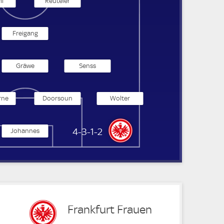
i
Reuteler
Freigang
Gräwe
Senss
rne
Doorsoun
Wolter
Eintracht Frankfurt Frauen
4-3-1-2
Johannes
Frankfurt Frauen