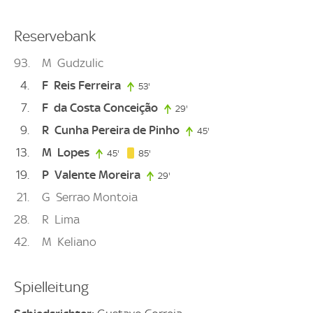
Reservebank
93
M
Gudzulic
4
F
Reis Ferreira
53'
53. minute
7
F
da Costa Conceição
29'
29. minute
9
R
Cunha Pereira de Pinho
45'
45. minute
13
M
Lopes
85. minute
45'
45. minute
85'
19
P
Valente Moreira
29'
29. minute
21
G
Serrao Montoia
28
R
Lima
42
M
Keliano
Spielleitung