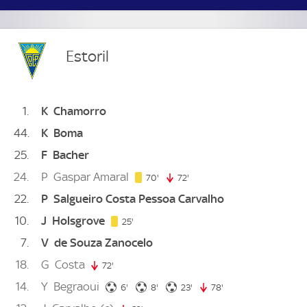
Estoril
1
K
Chamorro
44
K
Boma
25
F
Bacher
24
P
Gaspar Amaral
70. minute
70'
72'
72. minute
22
P
Salgueiro Costa Pessoa Carvalho
10
J
Holsgrove
25. minute
25'
7
V
de Souza Zanocelo
18
G
Costa
72'
72. minute
14
Y
Begraoui
6. minute
8. minute
23. minute
6'
8'
23'
78'
78. minute