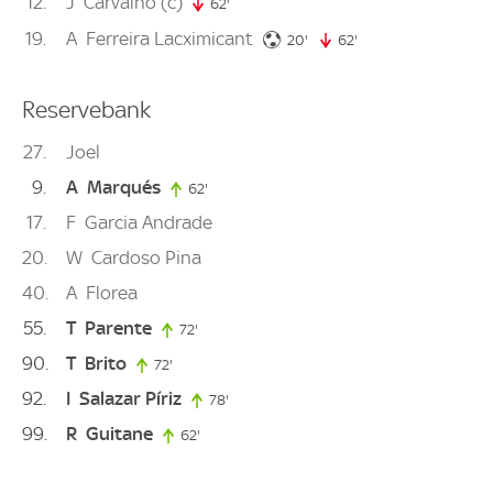
12
J
Carvalho
(c)
62'
62. minute
19
A
Ferreira Lacximicant
20. minute
20'
62'
62. minute
Reservebank
27
Joel
9
A
Marqués
62'
62. minute
17
F
Garcia Andrade
20
W
Cardoso Pina
40
A
Florea
55
T
Parente
72'
72. minute
90
T
Brito
72'
72. minute
92
I
Salazar Píriz
78'
78. minute
99
R
Guitane
62'
62. minute