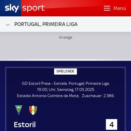
Menü
PORTUGAL, PRIMEIRA LIGA
GD Estoril Praia - Estrela; Portugal, Primeira Liga
S
SPIELENDE
P
I
GD Estoril Praia - Estrela. Portugal, Primeira Liga.
E
L
19:00, Uhr, Samstag, 17.05.2025.
E
Z
Estadio Antonio Coimbra da Mota
Zuschauer:
2.386.
N
D
u
E
s
c
h
GD Estoril Praia
4
a