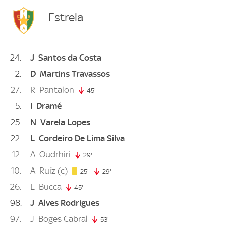
Estrela
24
J
Santos da Costa
2
D
Martins Travassos
27
R
Pantalon
45'
45. minute
5
I
Dramé
25
N
Varela Lopes
22
L
Cordeiro De Lima Silva
12
A
Oudrhiri
29'
29. minute
10
A
Ruíz
(c)
25. minute
25'
29'
29. minute
26
L
Bucca
45'
45. minute
98
J
Alves Rodrigues
97
J
Boges Cabral
53'
53. minute