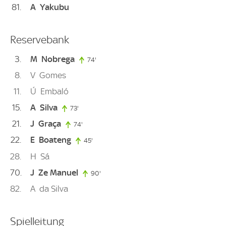
81
A
Yakubu
Reservebank
3
M
Nobrega
74'
74. minute
8
V
Gomes
11
Ú
Embaló
15
A
Silva
73'
73. minute
21
J
Graça
74'
74. minute
22
E
Boateng
45'
45. minute
28
H
Sá
70
J
Ze Manuel
90'
90. minute
82
A
da Silva
Spielleitung