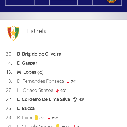
Estrela
30
B
Brigido de Oliveira
4
E
Gaspar
13
M
Lopes
(c)
3
D
Fernandes Fonseca
74'
74. minute
27
H
Ciriaco Santos
60'
60. minute
22
L
Cordeiro De Lima Silva
43. minute
43'
26
L
Bucca
28
R
Lima
29. minute
29'
60'
60. minute
31
E
Chipela Gomes
46. minute
45+1'
67'
67. minute