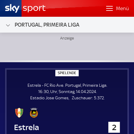
Menü
PORTUGAL, PRIMEIRA LIGA
Estrela - FC Rio Ave; Portugal, Primeira Liga
S
SPIELENDE
P
I
Estrela - FC Rio Ave. Portugal, Primeira Liga.
E
L
16:30, Uhr, Sonntag, 14.04.2024.
E
Z
Estadio Jose Gomes
Zuschauer:
5.372.
N
D
u
E
s
c
h
Estrela
2
a