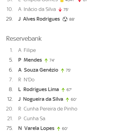
10
A
Inácio da Silva
75'
75. minute
29
J
Alves Rodrigues
88. minute
88'
Reservebank
1
A
Filipe
5
P
Mendes
74'
74. minute
6
A
Souza Genézio
75'
75. minute
7
R
N'Do
8
L
Rodrigues Lima
67'
67. minute
12
J
Nogueira da Silva
60'
60. minute
20
R
Cunha Pereira de Pinho
21
P
Cunha Sa
75
N
Varela Lopes
60'
60. minute