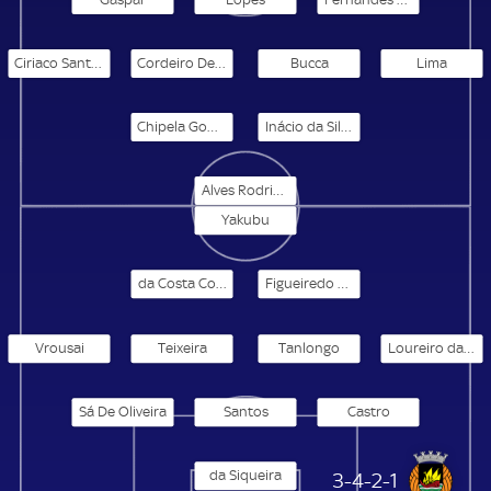
Ciriaco Santos
Cordeiro De Lima Silva
Bucca
Lima
Chipela Gomes
Inácio da Silva
Alves Rodrigues
Yakubu
da Costa Conceição
Figueiredo Fernandes
Vrousai
Teixeira
Tanlongo
Loureiro da Costa
Sá De Oliveira
Santos
Castro
da Siqueira
FC Rio Ave
3-4-2-1