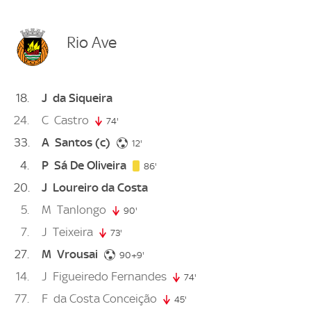
Rio Ave
18
J
da Siqueira
24
C
Castro
74'
74. minute
33
A
Santos
(c)
12. minute
12'
4
P
Sá De Oliveira
86. minute
86'
20
J
Loureiro da Costa
5
M
Tanlongo
90'
90. minute
7
J
Teixeira
73'
73. minute
27
M
Vrousai
99. minute
90+9'
14
J
Figueiredo Fernandes
74'
74. minute
77
F
da Costa Conceição
45'
45. minute