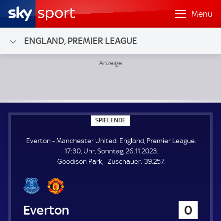
Menü
ENGLAND, PREMIER LEAGUE
Everton - Manchester United; England, Premier League
S
SPIELENDE
P
I
Everton - Manchester United. England, Premier League.
E
L
17:30, Uhr, Sonntag, 26.11.2023.
E
Z
Goodison Park
Zuschauer:
39.257.
N
D
u
E
s
c
h
Everton
0
a