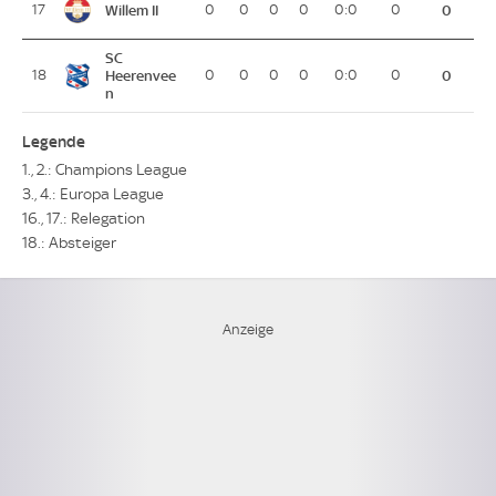
Willem II
17
0
0
0
0
0:0
0
0
SC
18
Heerenvee
0
0
0
0
0:0
0
0
n
Legende
1., 2.: Champions League
3., 4.: Europa League
16., 17.: Relegation
18.: Absteiger