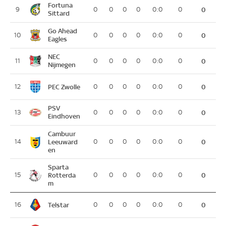
Fortuna
9
0
0
0
0
0:0
0
0
Sittard
Go Ahead
10
0
0
0
0
0:0
0
0
Eagles
NEC
11
0
0
0
0
0:0
0
0
Nijmegen
PEC Zwolle
12
0
0
0
0
0:0
0
0
PSV
13
0
0
0
0
0:0
0
0
Eindhoven
Cambuur
14
Leeuward
0
0
0
0
0:0
0
0
en
Sparta
15
Rotterda
0
0
0
0
0:0
0
0
m
Telstar
16
0
0
0
0
0:0
0
0