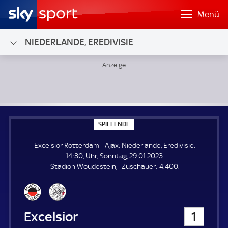
Menü
NIEDERLANDE, EREDIVISIE
Excelsior Rotterdam - Ajax; Niederlande, Eredivisie
S
SPIELENDE
P
I
Excelsior Rotterdam - Ajax. Niederlande, Eredivisie.
E
L
14:30, Uhr, Sonntag, 29.01.2023.
E
Z
Stadion Woudestein
Zuschauer:
4.400.
N
D
u
E
s
c
h
Excelsior Rotterdam
1
a