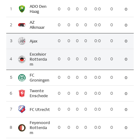
ADO Den
1
0
0
0
0
0:0
0
0
Haag
AZ
2
0
0
0
0
0:0
0
0
Alkmaar
Ajax
3
0
0
0
0
0:0
0
0
Excelsior
4
Rotterda
0
0
0
0
0:0
0
0
m
FC
5
0
0
0
0
0:0
0
0
Groningen
Twente
6
0
0
0
0
0:0
0
0
Enschede
FC Utrecht
7
0
0
0
0
0:0
0
0
Feyenoord
8
Rotterda
0
0
0
0
0:0
0
0
m