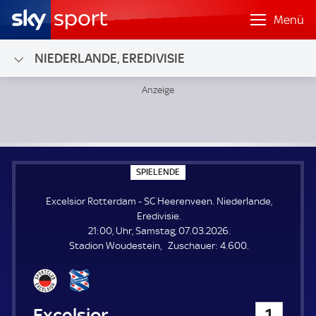
Menü
NIEDERLANDE, EREDIVISIE
Excelsior Rotterdam - SC Heerenveen; Niederlande, Eredivi
S
SPIELENDE
P
I
Excelsior Rotterdam - SC Heerenveen. Niederlande,
E
L
Eredivisie.
E
21:00, Uhr, Samstag, 07.03.2026.
N
D
Z
Stadion Woudestein
Zuschauer:
4.600.
E
u
s
c
h
Excelsior Rotterdam
1