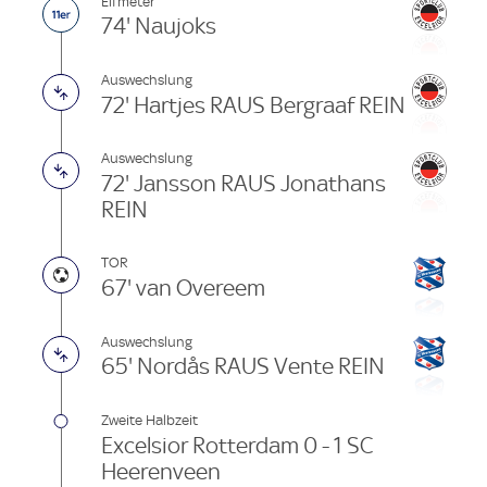
Elfmeter
74' Naujoks
Auswechslung
72' Hartjes RAUS Bergraaf REIN
Auswechslung
72' Jansson RAUS Jonathans
REIN
TOR
67' van Overeem
Auswechslung
65' Nordås RAUS Vente REIN
Zweite Halbzeit
Excelsior Rotterdam 0 - 1 SC
Heerenveen