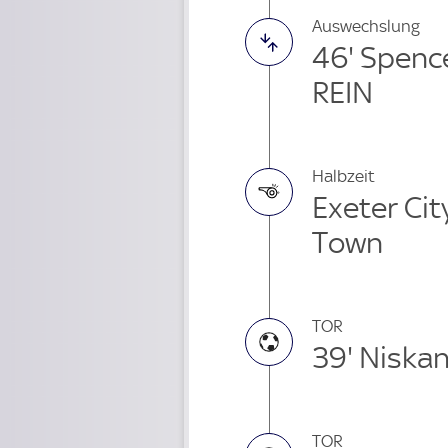
Auswechslung
46' Spenc
REIN
Halbzeit
Exeter Cit
Town
TOR
39' Niska
TOR