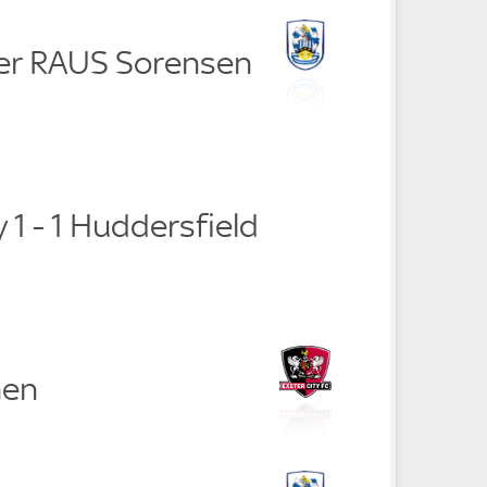
er RAUS Sorensen
y 1 - 1 Huddersfield
nen