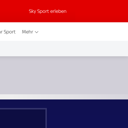
Sky Sport erleben
r Sport
Mehr