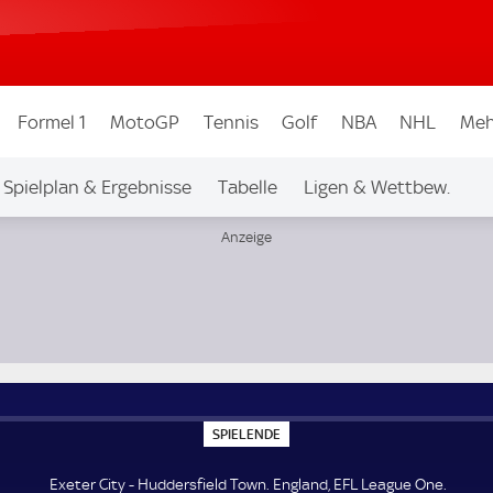
Formel 1
MotoGP
Tennis
Golf
NBA
NHL
Meh
Spielplan & Ergebnisse
Tabelle
Ligen & Wettbew.
S
SPIELENDE
P
I
E
Exeter City - Huddersfield Town. England, EFL League One.