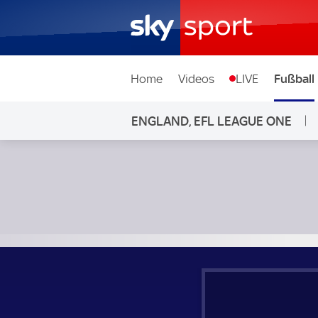
Home
Videos
LIVE
Fußball
ENGLAND, EFL LEAGUE ONE
Exeter City - Huddersfield Town; England, EFL League One