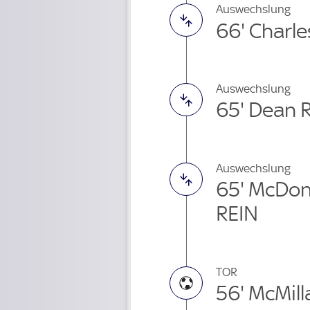
Auswechslung
66' Charle
Auswechslung
65' Dean 
Auswechslung
65' McDo
REIN
TOR
56' McMill