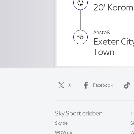
20' Korom
Anstoß
Exeter Cit
Town
X
Facebook
Sky Sport erleben
F
Sky.de
S
WOW.de
W