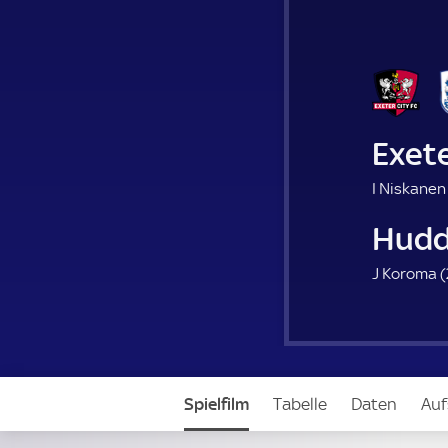
Exete
I Niskanen
Hudd
J Koroma (
Spielfilm
Tabelle
Daten
Auf