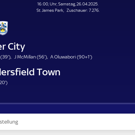
L
16:00, Uhr, Samstag, 26.04.2025.
E
Z
St James Park
Zuschauer:
7.276.
N
D
u
E
s
c
h
a
r City
u
e
3
5
9
 (
39'
)
J McMillan (
56'
)
A Oluwabori (
90+1'
)
r
9
6
1
ersfield Town
.
.
.
m
m
m
2
20'
)
i
i
i
0
n
n
n
.
u
u
u
m
t
t
t
i
e
e
e
n
stellung
u
t