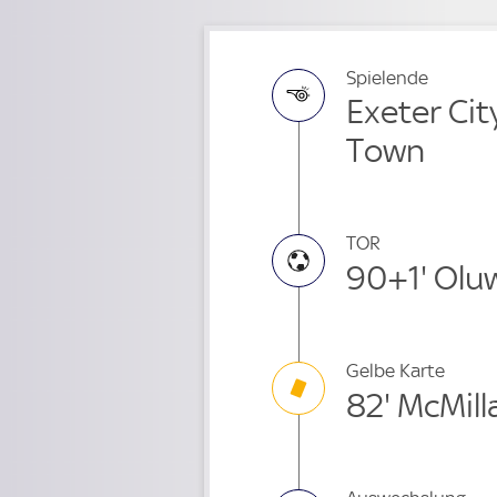
Spielende
Exeter Cit
Town
TOR
90+1' Olu
Gelbe Karte
82' McMill