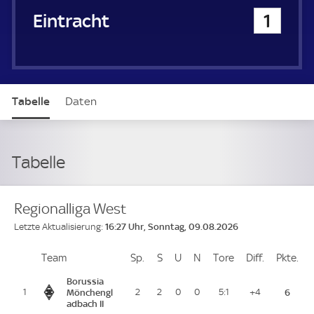
Eintracht Hohkeppel
1
Tabelle
Daten
Tabelle
Regionalliga West
16:27 Uhr, Sonntag, 09.08.2026
Letzte Aktualisierung:
Team
Team
Sp.
Spiele
S
Siege
U
Unentschieden
N
Niederlagen
Tore
Tore
Diff.
Differenz
Pkte.
Pu
Platz
Borussia
1
Mönchengl
2
2
0
0
5:1
+4
6
adbach II