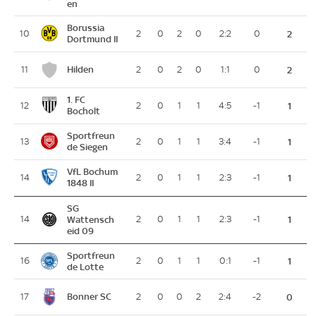
en
Borussia
10
2
0
2
0
2:2
0
2
Dortmund II
Hilden
11
2
0
2
0
1:1
0
2
1. FC
12
2
0
1
1
4:5
-1
1
Bocholt
Sportfreun
13
2
0
1
1
3:4
-1
1
de Siegen
VfL Bochum
14
2
0
1
1
2:3
-1
1
1848 II
SG
14
Wattensch
2
0
1
1
2:3
-1
1
eid 09
Sportfreun
16
2
0
1
1
0:1
-1
1
de Lotte
Bonner SC
17
2
0
0
2
2:4
-2
0