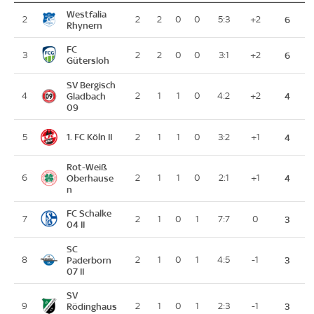
Westfalia
2
2
2
0
0
5:3
+2
6
Rhynern
FC
3
2
2
0
0
3:1
+2
6
Gütersloh
SV Bergisch
4
Gladbach
2
1
1
0
4:2
+2
4
09
1. FC Köln II
5
2
1
1
0
3:2
+1
4
Rot-Weiß
6
Oberhause
2
1
1
0
2:1
+1
4
n
FC Schalke
7
2
1
0
1
7:7
0
3
04 II
SC
8
Paderborn
2
1
0
1
4:5
-1
3
07 II
SV
9
Rödinghaus
2
1
0
1
2:3
-1
3