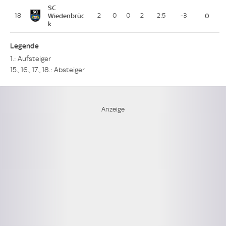
SC
18
Wiedenbrüc
2
0
0
2
2:5
-3
0
k
Legende
1.: Aufsteiger
15., 16., 17., 18.: Absteiger