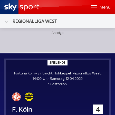
Menü
REGIONALLIGA WEST
Fortuna Köln - Eintracht Hohkeppel; Regionalliga West
S
SPIELENDE
P
I
Fortuna Köln - Eintracht Hohkeppel. Regionalliga West.
E
L
14:00, Uhr, Samstag, 12.04.2025.
E
Sudstadion.
N
D
E
Fortuna Köln
4