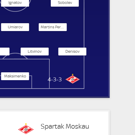
Ignatov
Sobolev
Umiarov
Martins Pereira
Litvinov
Denisov
Maksimenko
Spartak Moskau
4-3-3
Spartak Moskau