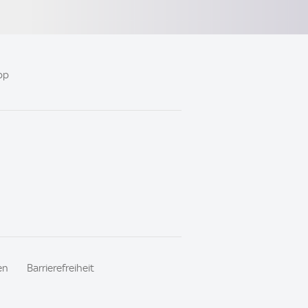
pp
en
Barrierefreiheit