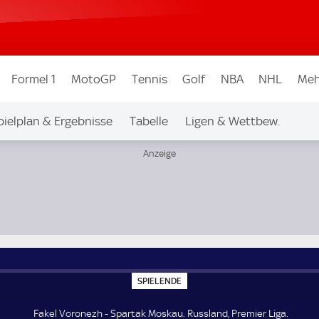
Formel 1
MotoGP
Tennis
Golf
NBA
NHL
Meh
pielplan & Ergebnisse
Tabelle
Ligen & Wettbew.
S
SPIELENDE
P
I
E
Fakel Voronezh - Spartak Moskau. Russland, Premier Liga.