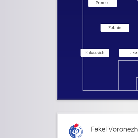
Promes
Zobnin
Khlusevich
Jikia
Fakel Voronezh