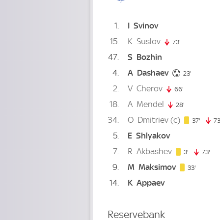
1
I
Svinov
15
K
Suslov
73'
73. minute
47
S
Bozhin
4
A
Dashaev
23. minut
23'
2
V
Cherov
66'
66. minute
18
A
Mendel
28'
28. minute
34
O
Dmitriev
(c)
37. mi
37'
73
5
E
Shlyakov
7
R
Akbashev
3. minute
3'
73'
73.
9
M
Maksimov
33. minu
33'
14
K
Appaev
Reservebank