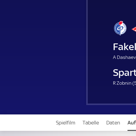
Fake
A Dashaev
Spar
R Zobnin (
5
Spielfilm
Tabelle
Daten
Auf