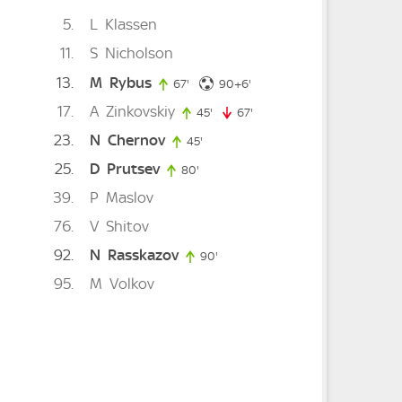
5
L
Klassen
11
S
Nicholson
13
M
Rybus
96. minute
te
67'
67. minute
90+6'
17
A
Zinkovskiy
45'
45. minute
67'
67. minute
23
N
Chernov
45'
45. minute
25
D
Prutsev
ute
80'
80. minute
39
P
Maslov
76
V
Shitov
92
N
Rasskazov
ute
90'
90. minute
95
M
Volkov