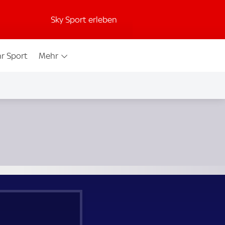
Sky Sport erleben
r Sport
Mehr