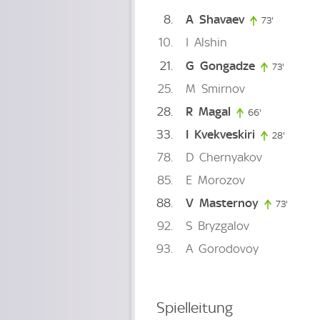
8
A
Shavaev
73'
73. minute
10
I
Alshin
21
G
Gongadze
73'
73. minu
25
M
Smirnov
28
R
Magal
66'
66. minute
33
I
Kvekveskiri
28'
28. min
78
D
Chernyakov
85
E
Morozov
88
V
Masternoy
73'
73. min
92
S
Bryzgalov
93
A
Gorodovoy
Spielleitung