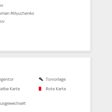
ov
Roman Milyuchenko
kov
igentor
Torvorlage
elbe Karte
Rote Karte
usgewechselt