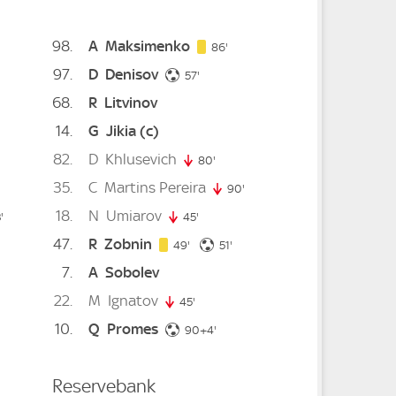
98
A
Maksimenko
86. minute
86'
97
D
Denisov
57. minute
57'
68
R
Litvinov
14
G
Jikia
(c)
e
82
D
Khlusevich
80'
80. minute
35
C
Martins Pereira
90'
90. minute
18
N
Umiarov
nute
'
73. minute
45'
45. minute
47
R
Zobnin
49. minute
51. minute
49'
51'
7
A
Sobolev
 minute
22
M
Ignatov
te
45'
45. minute
10
Q
Promes
94. minute
90+4'
Reservebank