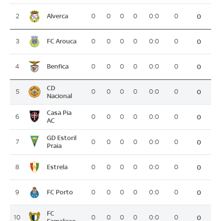
Alverca
2
0
0
0
0
0:0
0
0
FC Arouca
3
0
0
0
0
0:0
0
0
Benfica
4
0
0
0
0
0:0
0
0
CD
5
0
0
0
0
0:0
0
0
Nacional
Casa Pia
6
0
0
0
0
0:0
0
0
AC
GD Estoril
7
0
0
0
0
0:0
0
0
Praia
Estrela
8
0
0
0
0
0:0
0
0
FC Porto
9
0
0
0
0
0:0
0
0
FC
10
0
0
0
0
0:0
0
0
Famalicao