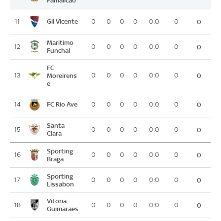
Gil Vicente
11
0
0
0
0
0:0
0
0
Maritimo
12
0
0
0
0
0:0
0
0
Funchal
FC
13
Moreirens
0
0
0
0
0:0
0
0
e
FC Rio Ave
14
0
0
0
0
0:0
0
0
Santa
15
0
0
0
0
0:0
0
0
Clara
Sporting
16
0
0
0
0
0:0
0
0
Braga
Sporting
17
0
0
0
0
0:0
0
0
Lissabon
Vitoria
18
0
0
0
0
0:0
0
0
Guimaraes