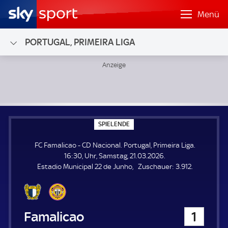
Menü
PORTUGAL, PRIMEIRA LIGA
FC Famalicao - CD Nacional; Portugal, Primeira Liga
S
SPIELENDE
P
I
FC Famalicao - CD Nacional. Portugal, Primeira Liga.
E
L
16:30, Uhr, Samstag, 21.03.2026.
E
Z
Estadio Municipal 22 de Junho
Zuschauer:
3.912.
N
D
u
E
s
c
h
FC Famalicao
1
a