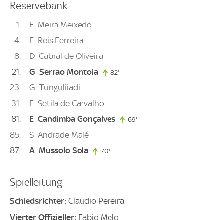
Reservebank
1
F
Meira Meixedo
4
F
Reis Ferreira
8
D
Cabral de Oliveira
21
G
Serrao Montoia
82'
82. minute
23
G
Tunguliiadi
31
E
Setila de Carvalho
81
E
Candimba Gonçalves
69'
69. minute
85
S
Andrade Malé
87
A
Mussolo Sola
70'
70. minute
Spielleitung
Schiedsrichter:
Claudio Pereira
Vierter Offizieller:
Fabio Melo