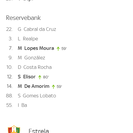
Reservebank
22
G
Cabral da Cruz
3
L
Realpe
7
M
Lopes Moura
59'
59. minute
9
M
González
10
D
Costa Rocha
12
S
Elisor
80'
80. minute
14
M
De Amorim
59'
59. minute
88
S
Gomes Lobato
55
I
Ba
Estrela