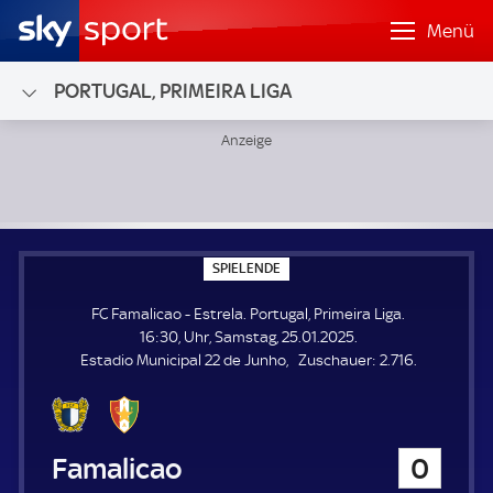
Menü
PORTUGAL, PRIMEIRA LIGA
FC Famalicao - Estrela; Portugal, Primeira Liga
S
SPIELENDE
P
I
FC Famalicao - Estrela. Portugal, Primeira Liga.
E
L
16:30, Uhr, Samstag, 25.01.2025.
E
Z
Estadio Municipal 22 de Junho
Zuschauer:
2.716.
N
D
u
E
s
c
h
FC Famalicao
0
a