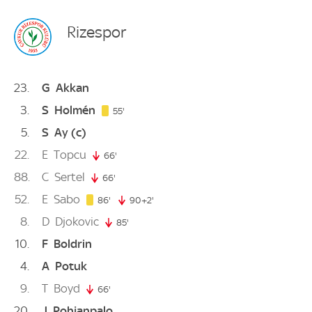
Rizespor
23
G
Akkan
3
S
Holmén
55. minute
55'
5
S
Ay
(c)
22
E
Topcu
66'
66. minute
88
C
Sertel
66'
66. minute
52
E
Sabo
86. minute
86'
90+2'
92. minute
8
D
Djokovic
85'
85. minute
10
F
Boldrin
4
A
Potuk
9
T
Boyd
66'
66. minute
20
J
Pohjanpalo