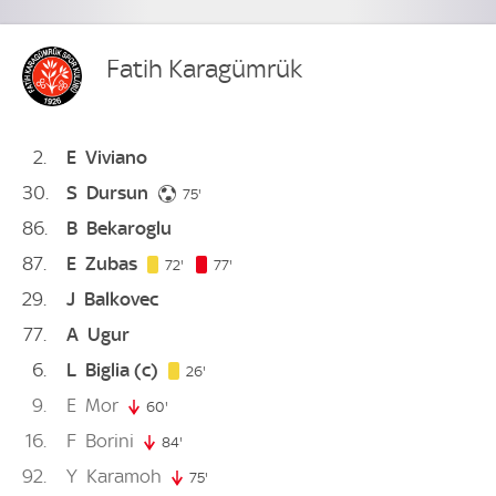
Fatih Karagümrük
2
E
Viviano
30
S
Dursun
75. minute
75'
86
B
Bekaroglu
87
E
Zubas
72. minute
77. minute
72'
77'
29
J
Balkovec
77
A
Ugur
6
L
Biglia
(c)
26. minute
26'
9
E
Mor
60'
60. minute
16
F
Borini
84'
84. minute
92
Y
Karamoh
75'
75. minute