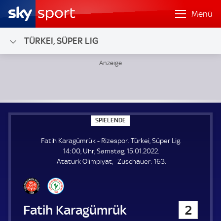
Menü
TÜRKEI, SÜPER LIG
Fatih Karagümrük - Rizespor; Türkei, Süper Lig
S
SPIELENDE
P
I
Fatih Karagümrük - Rizespor. Türkei, Süper Lig.
E
L
14:00, Uhr, Samstag, 15.01.2022.
E
Z
Ataturk Olimpiyat
Zuschauer:
163.
N
D
u
E
s
c
h
Fatih Karagümrük
2
a