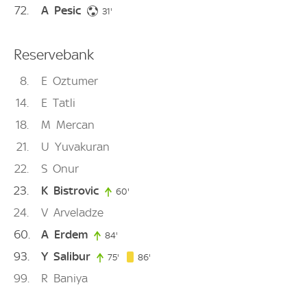
72
A
Pesic
31. minute
31'
Reservebank
8
E
Oztumer
14
E
Tatli
18
M
Mercan
21
U
Yuvakuran
22
S
Onur
23
K
Bistrovic
60'
60. minute
24
V
Arveladze
60
A
Erdem
84'
84. minute
93
Y
Salibur
86. minute
75'
75. minute
86'
99
R
Baniya