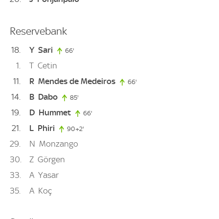
Reservebank
18
Y
Sari
66'
66. minute
1
T
Cetin
11
R
Mendes de Medeiros
66'
66. minute
14
B
Dabo
85'
85. minute
19
D
Hummet
66'
66. minute
21
L
Phiri
90+2'
92. minute
29
N
Monzango
30
Z
Görgen
33
A
Yasar
35
A
Koç