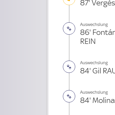
87' Vergé
Auswechslung
86' Fontá
REIN
Auswechslung
84' Gil RA
Auswechslung
84' Molin