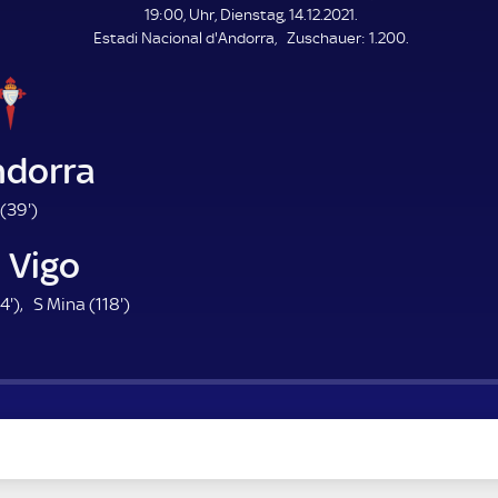
19:00, Uhr, Dienstag, 14.12.2021.
Z
Estadi Nacional d'Andorra
Zuschauer:
1.200.
u
s
c
h
a
ndorra
u
e
3
(
39'
)
r
9
 Vigo
.
m
1
1
4'
)
S Mina (
118'
)
i
4
1
n
.
8
u
m
.
t
i
m
e
n
i
u
n
t
u