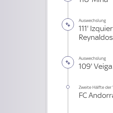
Auswechslung
111' Izqui
Reynaldos
Auswechslung
109' Veig
Zweite Hälfte der
FC Andorra