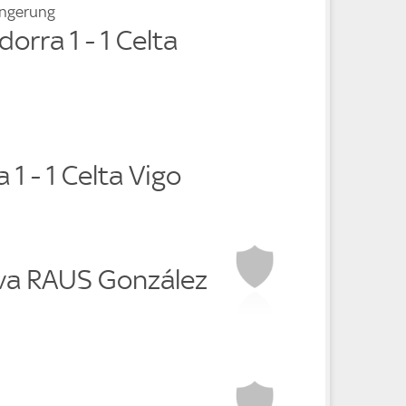
ängerung
orra 1 - 1 Celta
 1 - 1 Celta Vigo
ova RAUS González