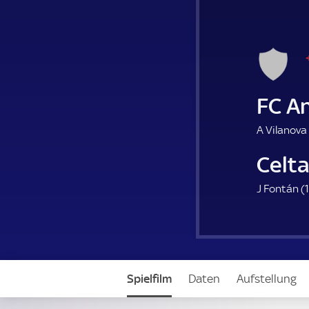
FC A
A Vilanova 
Celta
J Fontán (
1
Spielfilm
Daten
Aufstellung