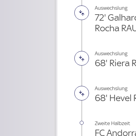
Auswechslung
72' Galha
Rocha RAU
Auswechslung
68' Riera
Auswechslung
68' Hevel 
Zweite Halbzeit
FC Andorra