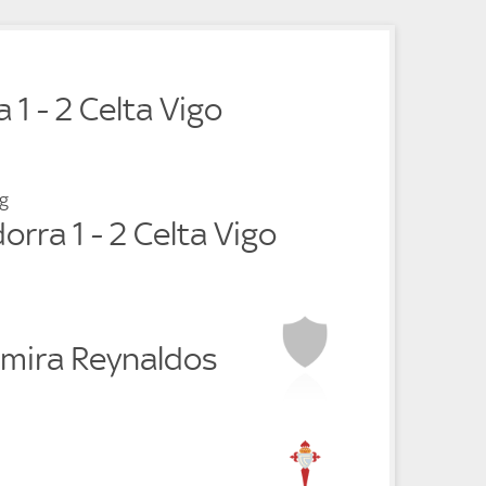
e
t
e
 1 - 2 Celta Vigo
g
orra 1 - 2 Celta Vigo
imira Reynaldos