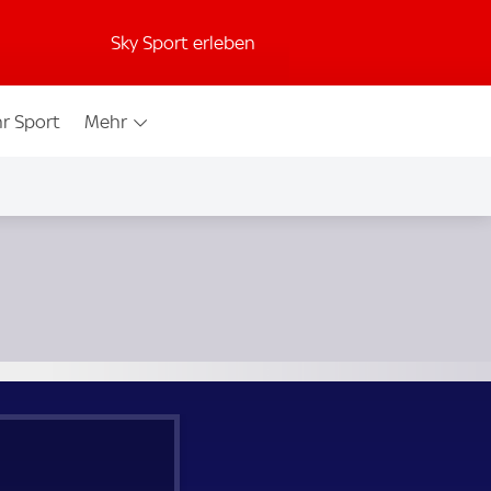
Sky Sport erleben
r Sport
Mehr