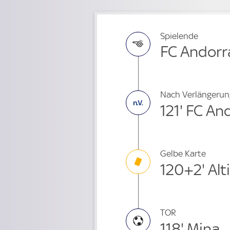
Spielende
FC Andorra
Nach Verlängerun
121' FC And
Gelbe Karte
120+2' Alt
TOR
118' Mina