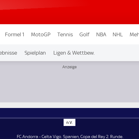
Formel 1
MotoGP
Tennis
Golf
NBA
NHL
Meh
ebnisse
Spielplan
Ligen & Wettbew.
n
n.V.
.
V
.
FC Andorra - Celta Vigo. Spanien, Copa del Rey 2. Runde.