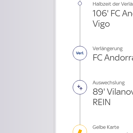
Halbzeit der Verl
106' FC And
Vigo
Verlängerung
FC Andorra
Auswechslung
89' Vilan
REIN
Gelbe Karte