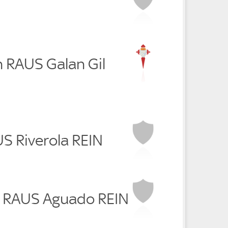
s
n RAUS Galan Gil
US Riverola REIN
a RAUS Aguado REIN