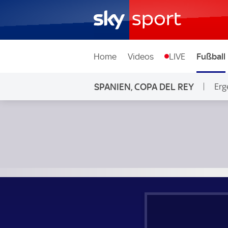
Home
Videos
LIVE
Fußball
SPANIEN, COPA DEL REY
Erg
FC Andorra - Celta Vigo; Spanien, Copa del Rey 2. Runde