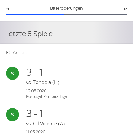
FC Arouca:
Casa
Balleroberungen
11
12
Letzte 6 Spiele
FC Arouca
3 - 1
vs.
Tondela
(H)
16.05.2026
Portugal, Primeira Liga
3 - 1
vs.
Gil Vicente
(A)
11.05.2026