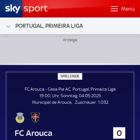
Menü
PORTUGAL, PRIMEIRA LIGA
FC Arouca - Casa Pia AC; Portugal, Primeira Liga
S
SPIELENDE
P
I
FC Arouca - Casa Pia AC. Portugal, Primeira Liga.
E
L
19:00, Uhr, Sonntag, 04.05.2025.
E
Z
Municipal de Arouca
Zuschauer:
1.032.
N
D
u
E
s
c
h
FC Arouca
0
a