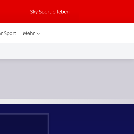
Sky Sport erleben
r Sport
Mehr