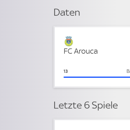
Daten
Verteidigung
FC Arouca
FC Arouca:
B
13
Letzte 6 Spiele