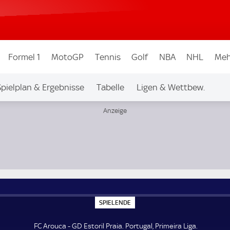
Formel 1
MotoGP
Tennis
Golf
NBA
NHL
Meh
Spielplan & Ergebnisse
Tabelle
Ligen & Wettbew.
S
SPIELENDE
P
I
E
FC Arouca - GD Estoril Praia. Portugal, Primeira Liga.