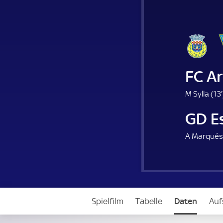
FC A
M Sylla (
13'
GD Es
A Marqués
Spielfilm
Tabelle
Daten
Auf