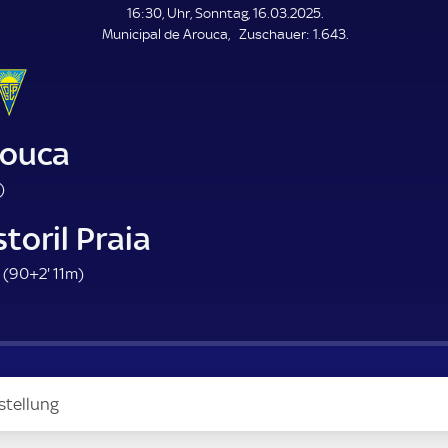
L
16:30, Uhr, Sonntag, 16.03.2025.
E
Z
Municipal de Arouca
Zuschauer:
1.643.
N
D
u
E
s
c
h
a
rouca
u
e
1
)
r
3
toril Praia
.
m
9
 (
90+2'
11m)
i
2
n
.
u
m
t
i
e
n
stellung
u
t