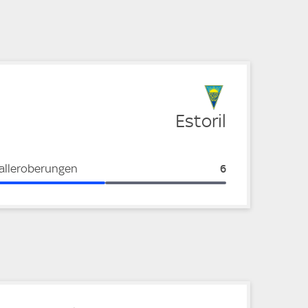
e
Estoril
alleroberungen
Estoril:
6