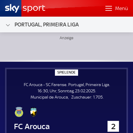
Menü
PORTUGAL, PRIMEIRA LIGA
FC Arouca - SC Farense; Portugal, Primeira Liga
S
SPIELENDE
P
I
FC Arouca - SC Farense. Portugal, Primeira Liga.
E
L
16:30, Uhr, Sonntag, 23.02.2025.
E
Z
Municipal de Arouca
Zuschauer:
1.705.
N
D
u
E
s
c
h
FC Arouca
2
a