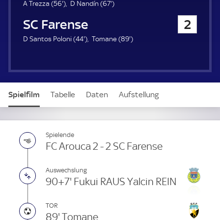
u
5
6
A Trezza (
56'
)
D Nandín (
67'
)
e
6
7
SC Farense
2
r
.
.
m
m
4
8
D Santos Poloni (
44'
)
Tomane (
89'
)
i
i
4
9
n
n
.
.
u
u
m
m
t
t
i
i
e
e
n
n
Spielfilm
Tabelle
Daten
Aufstellung
u
u
t
t
e
e
Spielende
FC Arouca 2 - 2 SC Farense
Auswechslung
90+7' Fukui RAUS Yalcin REIN
TOR
89' Tomane