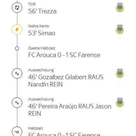
TOR
56' Trezza
Gelbe Karte
53' Simao
Zweite Halbzeit
FC Arouca 0 - 1 SC Farense
Auswechslung
46' Gozalbez Gilabert RAUS
Nandín REIN
Auswechslung
46' Pereira Araújo RAUS Jason
REIN
Halbzeit
FC Arouca 0 - 1 SC Farense