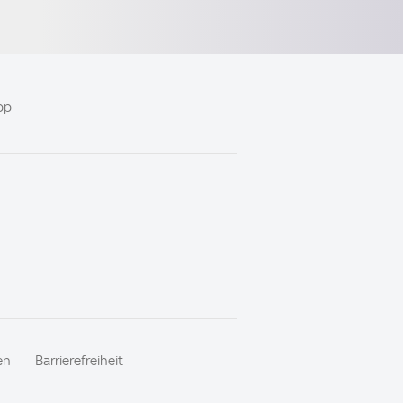
pp
en
Barrierefreiheit