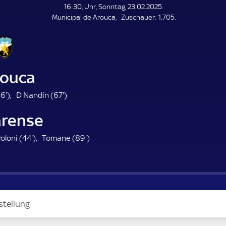
L
16:30, Uhr, Sonntag, 23.02.2025.
E
Z
Municipal de Arouca
Zuschauer:
1.705.
N
D
u
E
s
c
h
a
rouca
u
e
5
6
6'
)
D Nandín (
67'
)
r
6
7
arense
.
.
m
m
4
8
oloni (
44'
)
Tomane (
89'
)
i
i
4
9
n
n
.
.
u
u
m
m
t
t
i
i
e
e
n
n
stellung
u
u
t
t