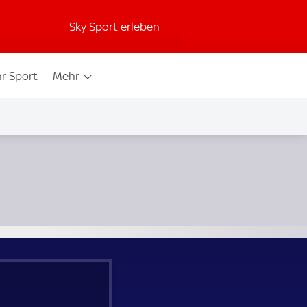
Sky Sport erleben
r Sport
Mehr