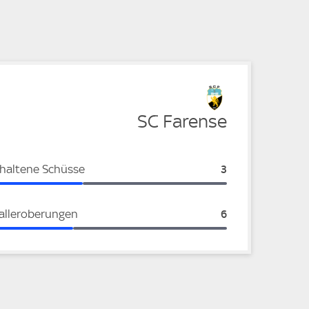
e
e
SC Farense
haltene Schüsse
SC Farense:
3
alleroberungen
SC Farense:
6