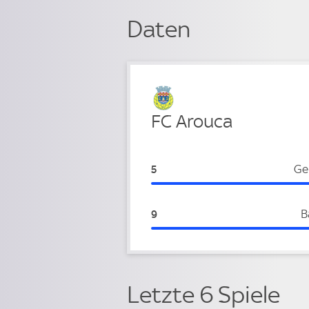
Daten
Verteidigung
FC Arouca
FC Arouca:
Ge
5
FC Arouca:
B
9
Letzte 6 Spiele