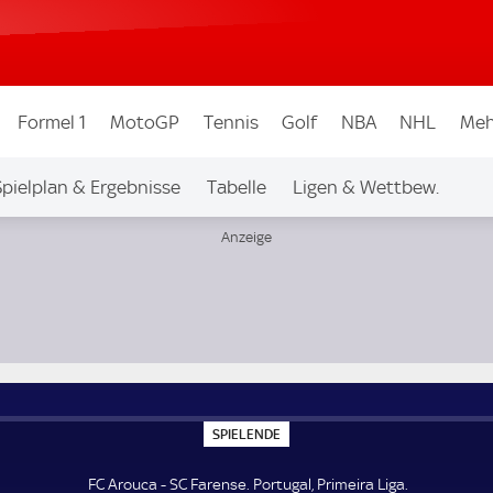
Formel 1
MotoGP
Tennis
Golf
NBA
NHL
Meh
Spielplan & Ergebnisse
Tabelle
Ligen & Wettbew.
S
SPIELENDE
P
I
E
FC Arouca - SC Farense. Portugal, Primeira Liga.