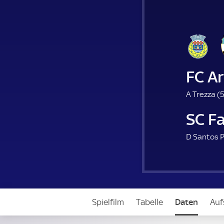
FC A
A Trezza (
5
SC F
D Santos P
Spielfilm
Tabelle
Daten
Auf