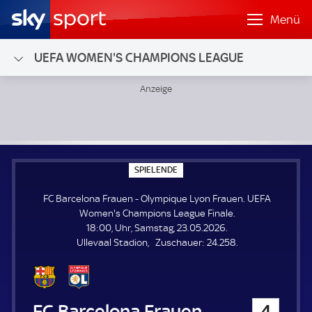
Menü
UEFA WOMEN'S CHAMPIONS LEAGUE
FC Barcelona Frauen - Olympique Lyon Frauen; UEFA Wom
S
SPIELENDE
P
I
FC Barcelona Frauen - Olympique Lyon Frauen. UEFA
E
L
Women's Champions League Finale.
E
18:00, Uhr, Samstag, 23.05.2026.
N
D
Z
Ullevaal Stadion
Zuschauer:
24.258.
E
u
s
c
h
FC Barcelona Frauen
4