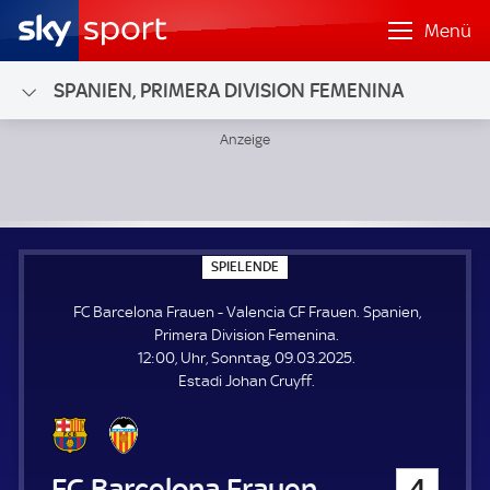
Menü
SPANIEN, PRIMERA DIVISION FEMENINA
FC Barcelona Frauen - Valencia CF Frauen; Spanien, Primer
S
SPIELENDE
P
I
FC Barcelona Frauen - Valencia CF Frauen. Spanien,
E
L
Primera Division Femenina.
E
12:00, Uhr, Sonntag, 09.03.2025.
N
D
Estadi Johan Cruyff.
E
FC Barcelona Frauen
4