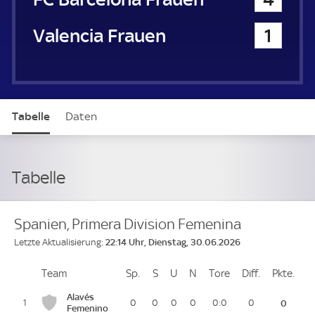
Valencia CF Frauen
1
Tabelle
Daten
Tabelle
Spanien, Primera Division Femenina
22:14 Uhr, Dienstag, 30.06.2026
Letzte Aktualisierung:
Team
Team
Sp.
Spiele
S
Siege
U
Unentschieden
N
Niederlagen
Tore
Tore
Diff.
Differenz
Pkte.
Pun
Platz
Alavés
1
0
0
0
0
0:0
0
0
Femenino