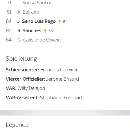
71
L
Sousa Santos
81
A
Bajrami
84
J
Seno Luís Rêgo
84'
84. minute
85
R
Sanches
56'
56. minute
64
G
Calisto de Oliveira
Spielleitung
Schiedsrichter:
Francois Letexier
Vierter Offizieller:
Jerome Brisard
VAR:
Willy Delajod
VAR-Assistent:
Stephanie Frappart
Legende