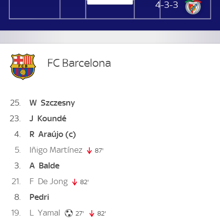
Benfica
4-3-3
FC Barcelona
25
W
Szczesny
23
J
Koundé
4
R
Araújo
(c)
5
Iñigo Martínez
87'
87. minute
3
A
Balde
21
F
De Jong
82'
82. minute
8
Pedri
19
L
Yamal
27. minute
27'
82'
82. minute