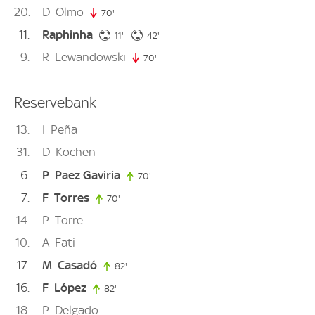
20
D
Olmo
70'
70. minute
11
Raphinha
11. minute
42. minute
11'
42'
9
R
Lewandowski
70'
70. minute
Reservebank
13
I
Peña
31
D
Kochen
6
P
Paez Gaviria
70'
70. minute
7
F
Torres
70'
70. minute
14
P
Torre
10
A
Fati
17
M
Casadó
82'
82. minute
16
F
López
82'
82. minute
18
P
Delgado