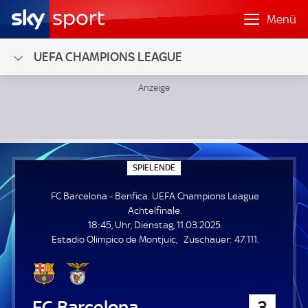
Menü
UEFA CHAMPIONS LEAGUE
FC Barcelona - Benfica; UEFA Champions League Achtelfina
S
SPIELENDE
P
I
FC Barcelona - Benfica. UEFA Champions League
E
L
Achtelfinale.
E
18:45, Uhr, Dienstag, 11.03.2025.
N
D
Z
Estadio Olimpico de Montjuic
Zuschauer:
47.111.
E
u
s
c
h
FC Barcelona
3