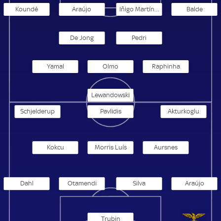
Koundé
Araújo
Iñigo Martínez
Balde
De Jong
Pedri
Yamal
Olmo
Raphinha
Lewandowski
Schjelderup
Pavlidis
Akturkoglu
Kokcu
Morris Luís
Aursnes
Dahl
Otamendi
Silva
Araújo
Trubin