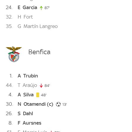
24
E
Garcia
87'
87. minute
32
H
Fort
35
G
Martín Langreo
Benfica
1
A
Trubin
44
T
Araújo
84'
84. minute
4
A
Silva
48. minute
48'
30
N
Otamendi
(c)
13. minute
13'
26
S
Dahl
8
F
Aursnes