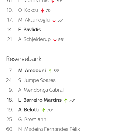
61
F
Morris Luís
70'
70. minute
10
O
Kokcu
70'
70. minute
17
M
Akturkoglu
56'
56. minute
14
E
Pavlidis
21
A
Schjelderup
56'
56. minute
Reservebank
7
M
Amdouni
56'
56. minute
24
S
Jumpe Soares
9
A
Mendonça Cabral
18
L
Barreiro Martins
70'
70. minute
19
A
Belotti
70'
70. minute
25
G
Prestianni
60
N
Madeira Fernandes Félix