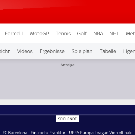
Formel 1
MotoGP
Tennis
Golf
NBA
NHL
Meh
icht
Videos
Ergebnisse
Spielplan
Tabelle
Lige
ertelfinale
S
SPIELENDE
P
I
E
FC Barcelona - Eintracht Frankfurt. UEFA Europa League Viertelfinale.