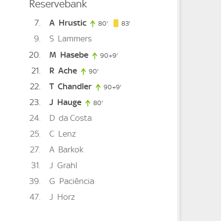
Reservebank
7
A
Hrustic
83. minute
80'
80. minute
83'
9
S
Lammers
20
M
Hasebe
90+9'
99. minute
21
R
Ache
90'
90. minute
22
T
Chandler
90+9'
99. minute
23
J
Hauge
80'
80. minute
24
D
da Costa
25
C
Lenz
27
A
Barkok
31
J
Grahl
39
G
Paciência
47
J
Horz