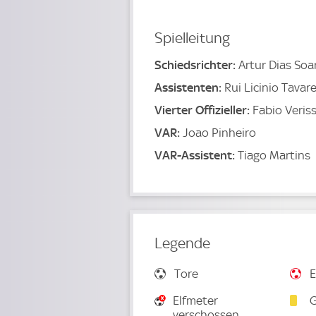
Spielleitung
Schiedsrichter:
Artur Dias Soa
Assistenten:
Rui Licinio Tavar
Vierter Offizieller:
Fabio Veris
VAR:
Joao Pinheiro
VAR-Assistent:
Tiago Martins
Legende
Tore
E
Elfmeter
G
verschossen