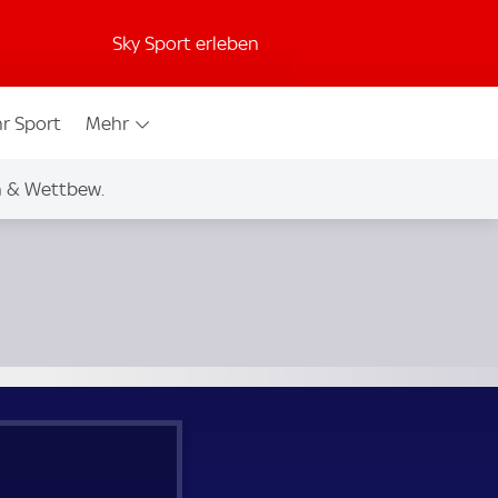
Sky Sport erleben
r Sport
Mehr
n & Wettbew.