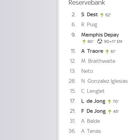
Reservebank
2
S
Dest
62'
62. minute
6
R
Puig
9
Memphis Depay
101. minute
80'
80. minute
90+11'
EM
11
A
Traore
61'
61. minute
12
M
Braithwaite
13
Neto
28
N
Gonzalez Iglesias
15
C
Lenglet
17
L
de Jong
70'
70. minute
21
F
De Jong
45'
45. minute
31
A
Balde
36
A
Tenas