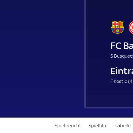
FC B
S Busquets
Eintr
F Kostic (
4
Spielbericht
Spielfilm
Tabelle