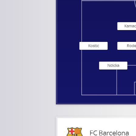
Kama
Kostic
Rod
Ndicka
FC Barcelona