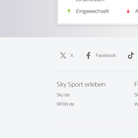
Eingewechselt
A
X
Facebook
Sky Sport erleben
F
Sky.de
S
WOW.de
W