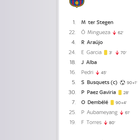
1
M
ter Stegen
22
Ó
Mingueza
62'
62. minu
4
R
Araújo
24
E
Garcia
3. minute
3'
70'
70. mi
18
J
Alba
16
Pedri
45'
45. minute
5
S
Busquets
(c)
9
90+1'
30
P
Paez Gaviria
28. m
28'
7
O
Dembélé
94. mi
90+4'
25
P
Aubameyang
61'
61. m
19
F
Torres
80'
80. minute