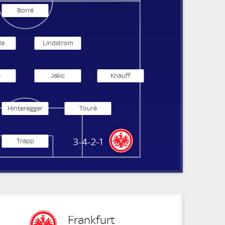
Borré
da
Lindstrom
e
Jakic
Knauff
Hinteregger
Touré
Eintracht Frankfurt
3-4-2-1
Trapp
Frankfurt