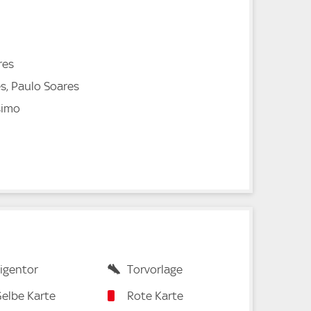
res
es, Paulo Soares
simo
igentor
Torvorlage
elbe Karte
Rote Karte