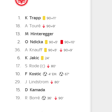
1
K
Trapp
101. minute
90+11'
18
A
Touré
te
90+9'
99. minute
13
M
Hinteregger
2
O
Ndicka
95. minute
100. minute
nute
90+5'
90+10'
36
A
Knauff
95. minute
90+5'
90+9'
99. minute
6
K
Jakic
24. minute
24'
17
S
Rode
(c)
1. minute
80'
80. minute
10
F
Kostic
inute
4. minute
67. minute
4'
EM
67'
29
J
Lindstrom
nute
80'
80. minute
15
D
Kamada
inute
19
R
Borré
36. minute
36'
90'
90. minute