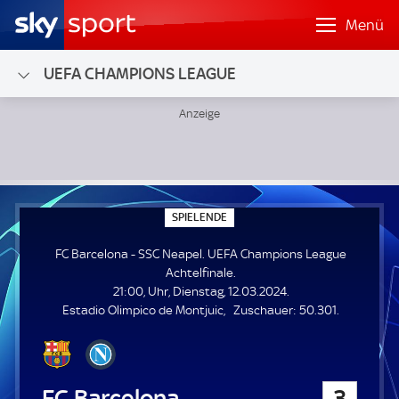
Menü
UEFA CHAMPIONS LEAGUE
FC Barcelona - SSC Neapel; UEFA Champions League Achtel
S
SPIELENDE
P
I
FC Barcelona - SSC Neapel. UEFA Champions League
E
L
Achtelfinale.
E
21:00, Uhr, Dienstag, 12.03.2024.
N
D
Z
Estadio Olimpico de Montjuic
Zuschauer:
50.301.
E
u
s
c
h
FC Barcelona
3