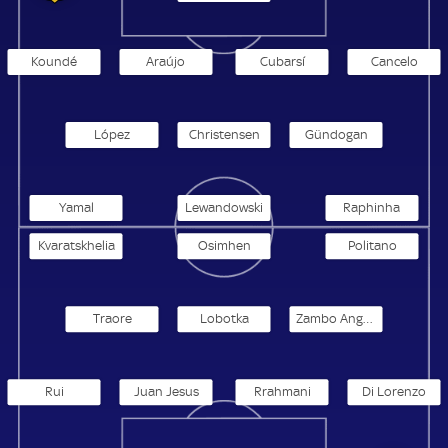
Koundé
Araújo
Cubarsí
Cancelo
López
Christensen
Gündogan
Yamal
Lewandowski
Raphinha
Kvaratskhelia
Osimhen
Politano
Traore
Lobotka
Zambo Anguissa
Rui
Juan Jesus
Rrahmani
Di Lorenzo