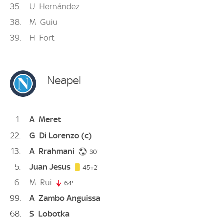
35
U
Hernández
38
M
Guiu
39
H
Fort
Neapel
1
A
Meret
22
G
Di Lorenzo
(c)
13
A
Rrahmani
30. minute
30'
5
Juan Jesus
47. minute
45+2'
6
M
Rui
64'
64. minute
99
A
Zambo Anguissa
68
S
Lobotka