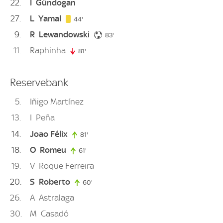
22
I
Gündogan
27
L
Yamal
44. minute
44'
9
R
Lewandowski
83. minute
83'
11
Raphinha
81'
81. minute
Reservebank
5
Iñigo Martínez
13
I
Peña
14
Joao Félix
81'
81. minute
18
O
Romeu
61'
61. minute
19
V
Roque Ferreira
20
S
Roberto
60'
60. minute
26
A
Astralaga
30
M
Casadó