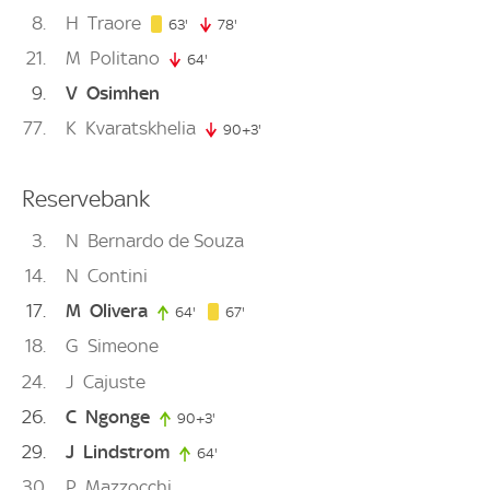
8
H
Traore
63. minute
63'
78'
78. minute
21
M
Politano
64'
64. minute
9
V
Osimhen
77
K
Kvaratskhelia
90+3'
93. minute
Reservebank
3
N
Bernardo de Souza
14
N
Contini
17
M
Olivera
67. minute
64'
64. minute
67'
18
G
Simeone
24
J
Cajuste
26
C
Ngonge
90+3'
93. minute
29
J
Lindstrom
64'
64. minute
30
P
Mazzocchi