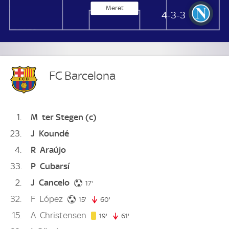
Meret
SSC Neapel
4-3-3
FC Barcelona
1
M
ter Stegen
(c)
23
J
Koundé
4
R
Araújo
33
P
Cubarsí
2
J
Cancelo
17. minute
17'
32
F
López
15. minute
15'
60'
60. minute
15
A
Christensen
19. minute
19'
61'
61. minute