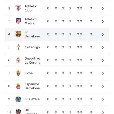
Athletic
2
0
0
0
0
0:0
0
0
Club
Atletico
3
0
0
0
0
0:0
0
0
Madrid
FC
4
0
0
0
0
0:0
0
0
Barcelona
Celta Vigo
5
0
0
0
0
0:0
0
0
Deportivo
6
0
0
0
0
0:0
0
0
La Coruna
Elche
7
0
0
0
0
0:0
0
0
Espanyol
8
0
0
0
0
0:0
0
0
Barcelona
FC Getafe
9
0
0
0
0
0:0
0
0
UD
10
0
0
0
0
0:0
0
0
Levante