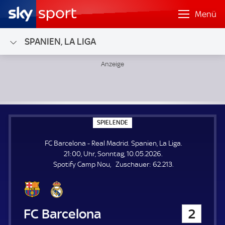
Menü
SPANIEN, LA LIGA
FC Barcelona - Real Madrid; Spanien, La Liga
S
SPIELENDE
P
I
FC Barcelona - Real Madrid. Spanien, La Liga.
E
L
21:00, Uhr, Sonntag, 10.05.2026.
E
Z
Spotify Camp Nou
Zuschauer:
62.213.
N
D
u
E
s
c
h
FC Barcelona
2
a