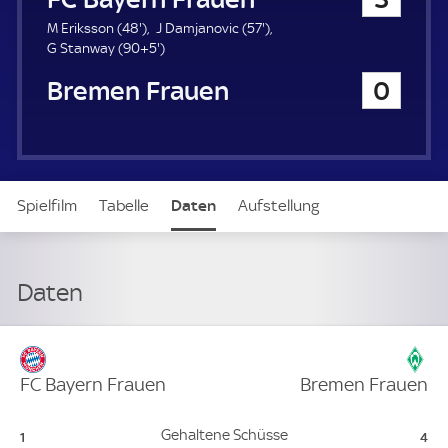
a
u
4
5
M Eriksson (
48'
)
J Damjanovic (
57'
)
e
8
9
7
G Stanway (
90+5'
)
r
.
5
.
Werder Bremen Frauen
0
m
.
m
i
m
i
n
i
n
u
n
u
t
u
t
e
t
e
Spielfilm
Tabelle
Daten
Aufstellung
e
Live
Daten
Verteidigung
FC Bayern Frauen
Bremen Frauen
FC Bayern Frauen:
Bre
Gehaltene Schüsse
1
4