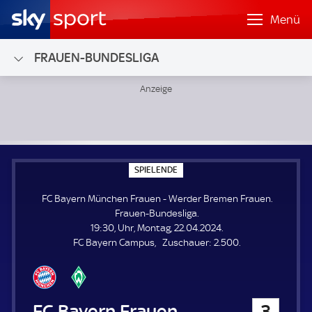
Menü
FRAUEN-BUNDESLIGA
FC Bayern München Frauen - Werder Bremen Frauen; Frau
S
SPIELENDE
P
I
FC Bayern München Frauen - Werder Bremen Frauen.
E
L
Frauen-Bundesliga.
E
19:30, Uhr, Montag, 22.04.2024.
N
D
Z
FC Bayern Campus
Zuschauer:
2.500.
E
u
s
c
h
FC Bayern München Frauen
3