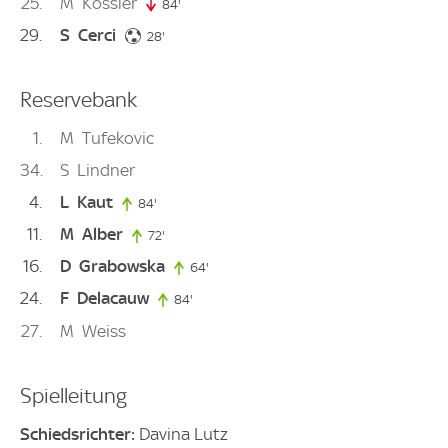
25
M
Kössler
84'
84. minute
29
S
Cerci
28. minute
28'
Reservebank
1
M
Tufekovic
34
S
Lindner
4
L
Kaut
84'
84. minute
11
M
Alber
72'
72. minute
16
D
Grabowska
64'
64. minute
24
F
Delacauw
84'
84. minute
27
M
Weiss
Spielleitung
Schiedsrichter:
Davina Lutz