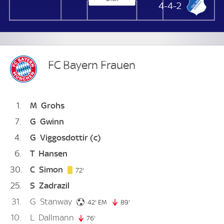
TSG Hoffenheim Frauen
4-4-2
FC Bayern Frauen
1
M
Grohs
7
G
Gwinn
4
G
Viggosdottir
(c)
6
T
Hansen
30
C
Simon
72. minute
72'
25
S
Zadrazil
31
G
Stanway
42. minute
42'
EM
89'
89. minute
10
L
Dallmann
76'
76. minute