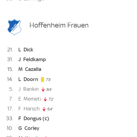
Hoffenheim Frauen
21
L
Dick
31
J
Feldkamp
15
M
Cazalla
14
L
Doorn
73. minute
73'
5
J
Rankin
84'
84. minute
7
E
Memeti
72'
72. minute
17
F
Harsch
64'
64. minute
33
F
Dongus
(c)
10
G
Corley