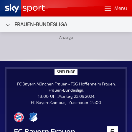
Menü
FRAUEN-BUNDESLIGA
FC Bayern München Frauen - TSG Hoffenheim Frauen; Fra
S
SPIELENDE
P
I
FC Bayern München Frauen - TSG Hoffenheim Frauen.
E
L
Frauen-Bundesliga.
E
18:00, Uhr, Montag, 23.09.2024.
N
D
Z
FC Bayern Campus
Zuschauer:
2.500.
E
u
s
c
h
FC Bayern München Frauen
5