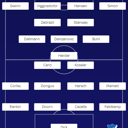
Gwinn
Viggosdottir
Hansen
Simon
Zadrazil
Stanway
Dallmann
Damjanovic
Bühl
Harder
Cerci
Kössler
Corley
Dongus
Harsch
Memeti
Rankin
Doorn
Cazalla
Feldkamp
Dick