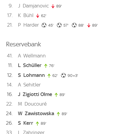
9
J
Damjanovic
89'
89. minute
17
K
Bühl
62'
62. minute
21
P
Harder
45. minute
57. minute
88. minute
45'
57'
88'
89'
89. minute
Reservebank
41
A
Wellmann
11
L
Schüller
76'
76. minute
12
S
Lohmann
93. minute
62'
62. minute
90+3'
14
A
Sehitler
16
J
Zigiotti Olme
89'
89. minute
22
M
Doucouré
24
W
Zawistowska
89'
89. minute
26
S
Kerr
89'
89. minute
33
L
Zahringer