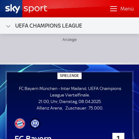
Menü
UEFA CHAMPIONS LEAGUE
FC Bayern München - Inter Mailand; UEFA Champions Leagu
S
SPIELENDE
P
I
FC Bayern München - Inter Mailand. UEFA Champions
E
L
League Viertelfinale.
E
21:00, Uhr, Dienstag, 08.04.2025.
N
D
Z
Allianz Arena
Zuschauer:
75.000.
E
u
s
c
h
FC Bayern München
1