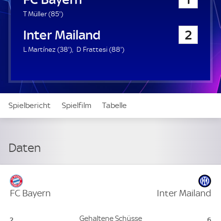
a
u
8
T Müller (
85'
)
e
5
Inter Mailand
2
r
.
m
3
8
L Martínez (
38'
)
D Frattesi (
88'
)
i
8
8
n
.
.
u
m
m
t
i
i
e
n
n
Spielbericht
Spielfilm
Tabelle
u
u
t
t
e
e
News & Video
Daten
Aufstellung
Live
Daten
Verteidigung
FC Bayern
Inter Mailand
FC Bayern:
Int
Gehaltene Schüsse
2
6