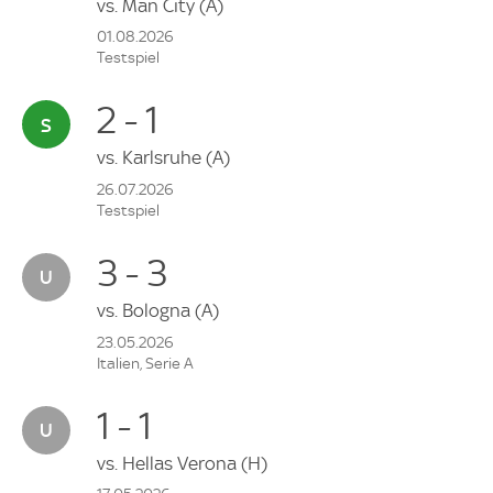
vs.
Man City
(A)
01.08.2026
Testspiel
2 - 1
vs.
Karlsruhe
(A)
26.07.2026
Testspiel
3 - 3
vs.
Bologna
(A)
23.05.2026
Italien, Serie A
1 - 1
vs.
Hellas Verona
(H)